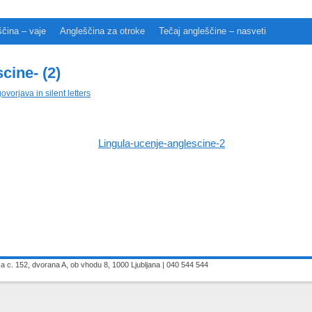
čina – vaje
Angleščina za otroke
Tečaj angleščine – nasveti
cine- (2)
govorjava in silent letters
ska c. 152, dvorana A, ob vhodu 8, 1000 Ljubljana | 040 544 544