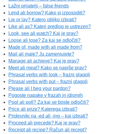
Lažni prijatelji – false friends
Lend ali borrow? Kako si izposoditi?
Lie or lay? Katero obliko izbrati?
Like ali as? Kateri predlog je ustrezen?
Look, see ali watch? Kaj je prav?
Loose ali lose? Za kaj se odločiti?
Made of, made with ali made from?
Mail ali male? Ju zamenjujete?
Manage ali achieve? Kaj je prav?
Meet ali meat? Kako se napiše prav?
Phrasal verbs with look – frazni glagoli
Phrasal verbs with put – frazni glagoli
Please ali I beg your pardon?
Pogoste napake v frazah in idiomih
Pool ali poll? Za kaj se boste odločili?
Price ali prize? Katerega izbrati?
Pridevniki na -ed ali -ing – kaj izbrati?
Proceed ali precede? Kaj je prav?
Receipt ali recipe? Račun ali recept?