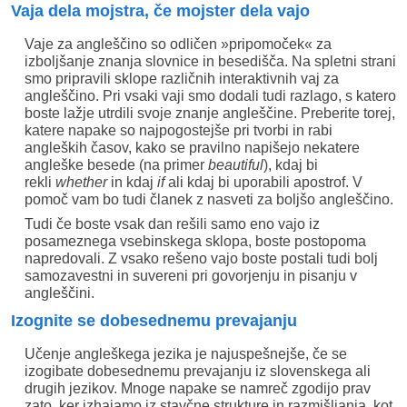
Vaja dela mojstra, če mojster dela vajo
Vaje za angleščino so odličen »pripomoček« za
izboljšanje znanja slovnice in besedišča. Na spletni strani
smo pripravili sklope različnih interaktivnih vaj za
angleščino. Pri vsaki vaji smo dodali tudi razlago, s katero
boste lažje utrdili svoje znanje angleščine. Preberite torej,
katere napake so najpogostejše pri tvorbi in rabi
angleških časov, kako se pravilno napišejo nekatere
angleške besede (na primer
beautiful
), kdaj bi
rekli
whether
in kdaj
if
ali kdaj bi uporabili apostrof. V
pomoč vam bo tudi članek z nasveti za boljšo angleščino.
Tudi če boste vsak dan rešili samo eno vajo iz
posameznega vsebinskega sklopa, boste postopoma
napredovali. Z vsako rešeno vajo boste postali tudi bolj
samozavestni in suvereni pri govorjenju in pisanju v
angleščini.
Izognite se dobesednemu prevajanju
Učenje angleškega jezika je najuspešnejše, če se
izogibate dobesednemu prevajanju iz slovenskega ali
drugih jezikov. Mnoge napake se namreč zgodijo prav
zato, ker izhajamo iz stavčne strukture in razmišljanja, kot