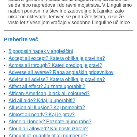
se da hitro napredovali do ravni mojstrstva. V Linguli smo
najbolj ponosni na številne zadovoljne tečajnike, zato
nikar ne oklevajte, temveč se pridružite tistim, ki se že
vrsto let z veseljem vračajo v sodobne Linguline učilnice
Preberite več
5 pogostih napak v angleščini
Accept ali except? Katera oblika je pravilna?
Across ali through? Kateri predlog je pravi?
Adverse ali averse? Raba angleških pridevnikov
Advice ali advise? Katera oblika je pravilna?
Affect ali effect? Ju znate uporabiti?
African-American, black ali coloured?
Aid ali aide? Kdaj ju uporabiti?
Allusion ali illusion? Kaj pomenita?
Almost ali nearly? Kaj je prav?
Alone ali lonely? Poznate njuno rabo?
Aloud ali allowed? Kaj boste izbrali?
Amount of, quantity of ali number of?