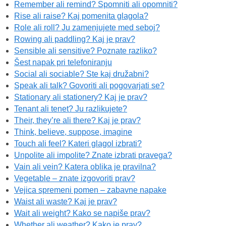
Remember ali remind? Spomniti ali opomniti?
Rise ali raise? Kaj pomenita glagola?
Role ali roll? Ju zamenjujete med seboj?
Rowing ali paddling? Kaj je prav?
Sensible ali sensitive? Poznate razliko?
Šest napak pri telefoniranju
Social ali sociable? Ste kaj družabni?
Speak ali talk? Govoriti ali pogovarjati se?
Stationary ali stationery? Kaj je prav?
Tenant ali tenet? Ju razlikujete?
Their, they’re ali there? Kaj je prav?
Think, believe, suppose, imagine
Touch ali feel? Kateri glagol izbrati?
Unpolite ali impolite? Znate izbrati pravega?
Vain ali vein? Katera oblika je pravilna?
Vegetable – znate izgovoriti prav?
Vejica spremeni pomen – zabavne napake
Waist ali waste? Kaj je prav?
Wait ali weight? Kako se napiše prav?
Whether ali weather? Kako je prav?