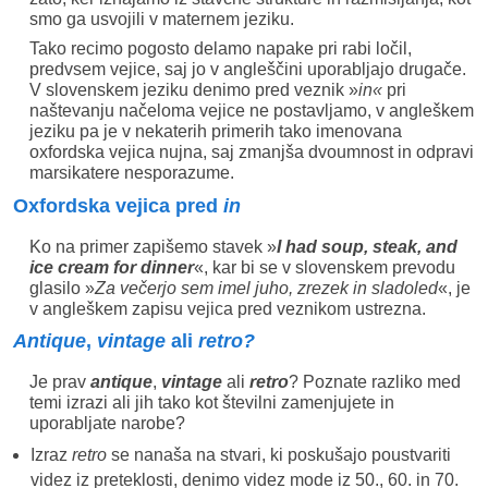
smo ga usvojili v maternem jeziku.
Tako recimo pogosto delamo napake pri rabi ločil,
predvsem vejice, saj jo v angleščini uporabljajo drugače.
V slovenskem jeziku denimo pred veznik »
in«
pri
naštevanju načeloma vejice ne postavljamo, v angleškem
jeziku pa je v nekaterih primerih tako imenovana
oxfordska vejica nujna, saj zmanjša dvoumnost in odpravi
marsikatere nesporazume.
Oxfordska vejica pred
in
Ko na primer zapišemo stavek »
I had soup, steak, and
ice cream for dinner
«, kar bi se v slovenskem prevodu
glasilo »
Za večerjo sem imel juho, zrezek in sladoled
«, je
v angleškem zapisu vejica pred veznikom ustrezna.
Antique
,
vintage
ali
retro?
Je prav
antique
,
vintage
ali
retro
? Poznate razliko med
temi izrazi ali jih tako kot številni zamenjujete in
uporabljate narobe?
Izraz
retro
se nanaša na stvari, ki poskušajo poustvariti
videz iz preteklosti, denimo videz mode iz 50., 60. in 70.