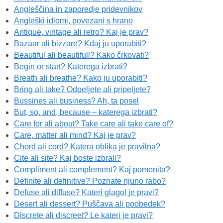
Angleščina in zaporedje pridevnikov
Angleški idiomi, povezani s hrano
Antique, vintage ali retro? Kaj je prav?
Bazaar ali bizzare? Kdaj ju uporabiti?
Beautiful ali beautifull? Kako črkovati?
Begin or start? Katerega izbrati?
Breath ali breathe? Kako ju uporabiti?
Bring ali take? Odpeljete ali pripeljete?
Bussines ali business? Ah, ta posel
But, so, and, because – katerega izbrati?
Care for ali about? Take care ali take care of?
Care, matter ali mind? Kaj je prav?
Chord ali cord? Katera oblika je pravilna?
Cite ali site? Kaj boste izbrali?
Compliment ali complement? Kaj pomenita?
Definite ali definitive? Poznate njuno rabo?
Defuse ali diffuse? Kateri glagol je pravi?
Desert ali dessert? Puščava ali poobedek?
Discrete ali discreet? Le kateri je pravi?