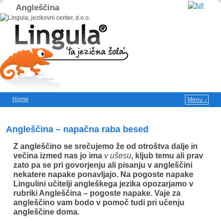
Angleščina
Home
Menu ↓
Skip to primary content
Skip to secondary content
Angleščina – napačna raba besed
Z angleščino se srečujemo že od otroštva dalje in
večina izmed nas jo ima
v ušesu
, kljub temu ali prav
zato pa se pri govorjenju ali pisanju v angleščini
nekatere napake ponavljajo. Na pogoste napake
Lingulini učitelji angleškega jezika opozarjamo v
rubriki Angleščina – pogoste napake. Vaje za
angleščino vam bodo v pomoč tudi pri učenju
angleščine doma.