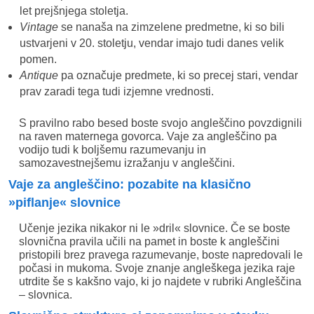
let prejšnjega stoletja.
Vintage
se nanaša na zimzelene predmetne, ki so bili
ustvarjeni v 20. stoletju, vendar imajo tudi danes velik
pomen.
Antique
pa označuje predmete, ki so precej stari, vendar
prav zaradi tega tudi izjemne vrednosti.
S pravilno rabo besed boste svojo angleščino povzdignili
na raven maternega govorca. Vaje za angleščino pa
vodijo tudi k boljšemu razumevanju in
samozavestnejšemu izražanju v angleščini.
Vaje za angleščino: pozabite na klasično
»piflanje«
slovnice
Učenje jezika nikakor ni le »dril« slovnice. Če se boste
slovnična pravila učili na pamet in boste k angleščini
pristopili brez pravega razumevanje, boste napredovali le
počasi in mukoma. Svoje znanje angleškega jezika raje
utrdite še s kakšno vajo, ki jo najdete v rubriki Angleščina
– slovnica.