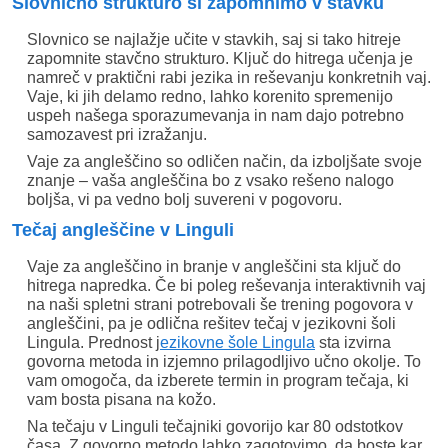
Slovnično strukturo si zapomnimo v stavku
Slovnico se najlažje učite v stavkih, saj si tako hitreje
zapomnite stavčno strukturo. Ključ do hitrega učenja je
namreč v praktični rabi jezika in reševanju konkretnih vaj.
Vaje, ki jih delamo redno, lahko korenito spremenijo
uspeh našega sporazumevanja in nam dajo potrebno
samozavest pri izražanju.
Vaje za angleščino so odličen način, da izboljšate svoje
znanje – vaša angleščina bo z vsako rešeno nalogo
boljša, vi pa vedno bolj suvereni v pogovoru.
Tečaj angleščine v Linguli
Vaje za angleščino in branje v angleščini sta ključ do
hitrega napredka. Če bi poleg reševanja interaktivnih vaj
na naši spletni strani potrebovali še trening pogovora v
angleščini, pa je odlična rešitev tečaj v jezikovni šoli
Lingula. Prednost j
ezikovne šole Lingula
sta izvirna
govorna metoda in izjemno prilagodljivo učno okolje. To
vam omogoča, da izberete termin in program tečaja, ki
vam bosta pisana na kožo.
Na tečaju v Linguli tečajniki govorijo kar 80 odstotkov
časa. Z govorno metodo lahko zagotovimo, da boste kar