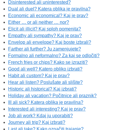
Disinterested ali uninterested?
Dual ali duel? Katera oblika je pravilna?
Economic ali economical? Kaj je prav?
Either … or ali neither … nor?
Elicit ali illicit? Kaj sploh pomenita?
Empathy ali sympathy? Kaj je prav?
Envelop ali envelope? Kaj boste izbrali?
Farther ali further? Ju zamenjujete?
Formalno ali neformalno? Za kaj se odločiti?
French fries or chips? Kako se izraziti?
Good ali well? Katero obliko izbrati?
Habit ali custom? Kaj je prav?
Hear ali listen? Poslušate ali slišite?
Historic ali historical? Kaj izbrati?
Holiday ali vacation? Počitnice ali praznik?
Ill ali sick? Katera oblika je pravilna?
Interested ali interesting? Kaj je prav?
Job ali work? Kdaj ju uporabiti?
Journey ali trip? Kaj izbrati?
Last ali take? Kako označiti trajanje?