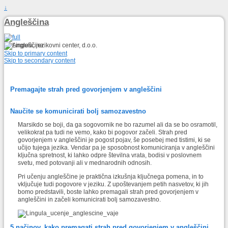
↓
Angleščina
Skip to primary content
Skip to secondary content
Premagajte strah pred govorjenjem v angleščini
Naučite se komunicirati bolj samozavestno
Marsikdo se boji, da ga sogovornik ne bo razumel ali da se bo osramotil,
velikokrat pa tudi ne vemo, kako bi pogovor začeli. Strah pred
govorjenjem v angleščini je pogost pojav, še posebej med tistimi, ki se
učijo tujega jezika. Vendar pa je sposobnost komuniciranja v angleščini
ključna spretnost, ki lahko odpre številna vrata, bodisi v poslovnem
svetu, med potovanji ali v mednarodnih odnosih.
Pri učenju angleščine je praktična izkušnja ključnega pomena, in to
vključuje tudi pogovore v jeziku. Z upoštevanjem petih nasvetov, ki jih
bomo predstavili, boste lahko premagali strah pred govorjenjem v
angleščini in začeli komunicirati bolj samozavestno.
5 načinov, kako premagati strah pred govorjenjem v angleščini