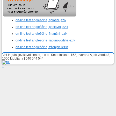
on-line test angleščine, splošni jezik
on-line test angleščine, poslovni jezik
on-line test angleščine, finančni jezik
on-line test angleščine, računovodski jezik
on-line test angleščine, trženjski jezik
© Lingula, jezikovni center, d.o.o., Šmartinska c. 152, dvorana A, ob vhodu 8,
1000 Ljubljana | 040 544 544
↑