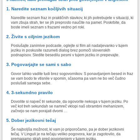
1. Naredite seznam kočljivih situacij
Naredite seznam fraz in praktičnih stavkov, ki jih potrebujete v situaciji, ki
vam zbuja strah, ter se jih preprosto naučite na pamet. Poskrbite, da
boste imeli seznam s frazami vedno pri roki.
2. Živite s ciljnim jezikom
Poslušajte zanimive podcaste, oglejte si film ali nadaljevanko v tujem
jeziku in poskusite razumeti dialog brez pomoči slovenskih
podnapisov. Sledite besedilu pesmi v tujem jeziku in prepevajte.
3. Pogovarjajte se sami s sabo
Govor lahko vadite tudi brez sogovornikov. S ponavljanjem besed in fraz
se vam bodo te vtisnile v spomin, sčasoma pa vam ne bo več čudno
poslušati samega sebe.
4. 3-sekundno pravilo
Dovolite si največ tri sekunde, da ogovorite nekoga v tujem jeziku. Po
več kot treh sekundah se namreč vklopi naš obrambni mehanizem,
začnejo se nam porajati dvomi …
5. Dober jezikovni tečaj
Še najboljša možnost, ki vam jo priporočamo, pa je dober jezikovni
tečaj. V Linguli je na tečaju veliko pogovora, kar je zagotovilo, da
premagamo strah pred govorjenjem v tujem jeziku.