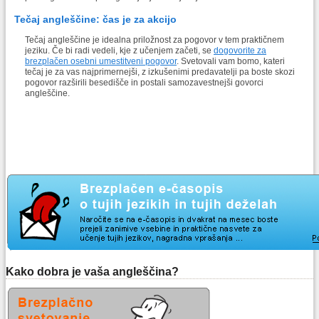
Tečaj angleščine: čas je za akcijo
Tečaj angleščine je idealna priložnost za pogovor v tem praktičnem
jeziku. Če bi radi vedeli, kje z učenjem začeti, se
dogovorite za
brezplačen osebni umestitveni pogovor
. Svetovali vam bomo, kateri
tečaj je za vas najprimernejši, z izkušenimi predavatelji pa boste skozi
pogovor razširili besedišče in postali samozavestnejši govorci
angleščine.
Kako dobra je vaša angleščina?