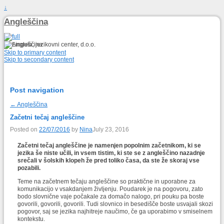
↓
Angleščina
Skip to primary content
Skip to secondary content
Post navigation
←
Angleščina
Začetni tečaj angleščine
Posted on
22/07/2016
by
Nina
July 23, 2016
Začetni tečaj angleščine je namenjen popolnim začetnikom, ki se
jezika še niste učili, in vsem tistim, ki ste se z angleščino nazadnje
srečali v šolskih klopeh že pred toliko časa, da ste že skoraj vse
pozabili.
Teme na začetnem tečaju angleščine so praktične in uporabne za
komunikacijo v vsakdanjem življenju. Poudarek je na pogovoru, zato
bodo slovnične vaje počakale za domačo nalogo, pri pouku pa boste
govorili, govorili, govorili. Tudi slovnico in besedišče boste usvajali skozi
pogovor, saj se jezika najhitreje naučimo, če ga uporabimo v smiselnem
kontekstu.