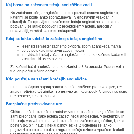
Kaj boste po začetnem tečaju angleščine znali
Na začetnem tečaju angleščine boste spoznali osnove angleščine, s
katerimi se boste lahko sporazumevali v enostavnih vsakdanjih
situacijah. Po opravljenem začetnem tečaju angleščine se boste na
potovanju že lahko pogovorili z receptorjem v hotelu, naročili v
restavraciji, vprašali za smer, nakupovali …
Kdaj se lahko udeležite začetnega tečaja angleščine
jesenski semester začnemo oktobra, spomladanskega marca
poleti potekajo intenzivni začetni tečaji
individualni tečaj začetne angleščine pa lahko začnete kadarkoli,
v terminu, ki ustreza vam
Za začetni tečaj angleščine lahko izkoristite 8 % popusta. Popust velja
tudi ob plačilu v štirih obrokih.
Kdo poučuje na začetnih tečajih angleščine
Lingulini tečajniki najbolj pohvalijo naše izkušene predavateljice, ker
znajo
motivirati tečajnike
in pripravijo učinkovit pouk. V Linguli so učne
ure delovne, a hkrati zabavne.
Brezplačne predstavitvene ure
Obiščite naše brezplačne predstavitvene ure začetne angleščine in se
sami prepričajte, kako poteka začetni tečaj angleščine. V septembru in
februarju vas vabimo na dve brezplačni uri začetne angleščine, kjer se
boste v skupini naučili nekaj osnov jezika. Z učiteljem se lahko
pogovorite o poteku pouka, programu tečaja oziroma vprašate, karkoli