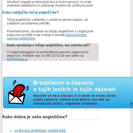
Izkušeni Lingulini profesorji jezika in izvirni govorci, ki znajo
motivirati udeležence in pripravijo živahen ter učinkovit pouk.
Kako zaključite tečaj angleščine?
Tečaj angleščine zaključite z ustnim in pisnim izpitom, ob
zaključku pa prejmete potrdilo.
Poskrbeli bomo, da boste na tečaju angleščine v Linguli prek
pogovora osvežili svoje znanje in postali
samozavesten
govorec angleščine
.
Imate vprašanja o tečaju angleščine, vas zanima več?
V Linguli prisegamo na pomembnost govora, pogovora in
dogovora. Pokličite nas na 080 23 52 ali nam pišite na
info@lingula.si
.
Kako dobra je vaša angleščina?
on-line test angleščine, splošni jezik