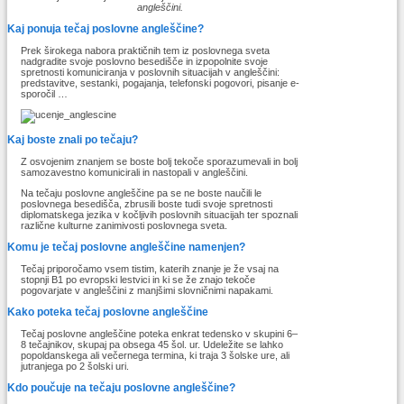
angleščini.
Kaj ponuja tečaj poslovne angleščine?
Prek širokega nabora praktičnih tem iz poslovnega sveta
nadgradite svoje poslovno besedišče in izpopolnite svoje
spretnosti komuniciranja v poslovnih situacijah v angleščini:
predstavitve, sestanki, pogajanja, telefonski pogovori, pisanje e-
sporočil …
Kaj boste znali po tečaju?
Z osvojenim znanjem se boste bolj tekoče sporazumevali in bolj
samozavestno komunicirali in nastopali v angleščini.
Na tečaju poslovne angleščine pa se ne boste naučili le
poslovnega besedišča, zbrusili boste tudi svoje spretnosti
diplomatskega jezika v kočljivih poslovnih situacijah ter spoznali
različne kulturne zanimivosti poslovnega sveta.
Komu je tečaj poslovne angleščine namenjen?
Tečaj priporočamo vsem tistim, katerih znanje je že vsaj na
stopnji B1 po evropski lestvici in ki se že znajo tekoče
pogovarjate v angleščini z manjšimi slovničnimi napakami.
Kako poteka tečaj poslovne angleščine
Tečaj poslovne angleščine poteka enkrat tedensko v skupini 6–
8 tečajnikov, skupaj pa obsega 45 šol. ur. Udeležite se lahko
popoldanskega ali večernega termina, ki traja 3 šolske ure, ali
jutranjega po 2 šolski uri.
Kdo poučuje na tečaju poslovne angleščine?