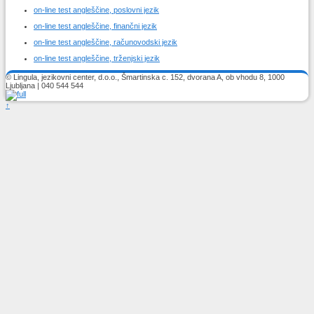
on-line test angleščine, poslovni jezik
on-line test angleščine, finančni jezik
on-line test angleščine, računovodski jezik
on-line test angleščine, trženjski jezik
© Lingula, jezikovni center, d.o.o., Šmartinska c. 152, dvorana A, ob vhodu 8, 1000
Ljubljana | 040 544 544
↑