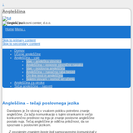
↓
Angleščina
Home
Menu ↓
Skip to primary content
Skip to secondary content
Domov
Učenje angleščine
Angleščina – vaje
Vaje – angleška slovnica
Angleščina – pogoste slovnične napake
Vaje – poslovna angleščina
Angleščina – napačna raba besed
On-line testi in angleščina
Spletni slovarji – pomoč pri učenju
Angleščina za otroke
Tečaj angleščine – nasveti
Angleščina – tečaji poslovnega jezika
Dandanes je že skoraj v vsakem poklicu potrebno znanje
angleščine. Za lažjo komunikacijo s tujimi strankami in večjo
konkurenčno prednost na trgu je znanje poslovne angleščine
postalo nuja. Tečaj angleščine je odlična priložnost, da se
spoznate s poslovnim jezikom.
Z osvojenim znanjem boste bolj samozavestno komunicirali v