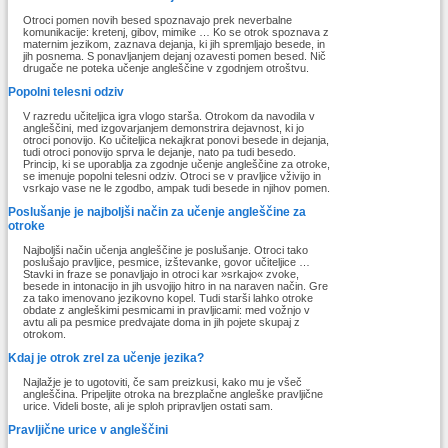
Otroci pomen novih besed spoznavajo prek neverbalne
komunikacije: kretenj, gibov, mimike … Ko se otrok spoznava z
maternim jezikom, zaznava dejanja, ki jih spremljajo besede, in
jih posnema. S ponavljanjem dejanj ozavesti pomen besed. Nič
drugače ne poteka učenje angleščine v zgodnjem otroštvu.
Popolni telesni odziv
V razredu učiteljica igra vlogo starša. Otrokom da navodila v
angleščini, med izgovarjanjem demonstrira dejavnost, ki jo
otroci ponovijo. Ko učiteljica nekajkrat ponovi besede in dejanja,
tudi otroci ponovijo sprva le dejanje, nato pa tudi besedo.
Princip, ki se uporablja za zgodnje učenje angleščine za otroke,
se imenuje popolni telesni odziv. Otroci se v pravljice vživijo in
vsrkajo vase ne le zgodbo, ampak tudi besede in njihov pomen.
Poslušanje je najboljši način za učenje angleščine za
otroke
Najboljši način učenja angleščine je poslušanje. Otroci tako
poslušajo pravljice, pesmice, izštevanke, govor učiteljice …
Stavki in fraze se ponavljajo in otroci kar »srkajo« zvoke,
besede in intonacijo in jih usvojijo hitro in na naraven način. Gre
za tako imenovano jezikovno kopel. Tudi starši lahko otroke
obdate z angleškimi pesmicami in pravljicami: med vožnjo v
avtu ali pa pesmice predvajate doma in jih pojete skupaj z
otrokom.
Kdaj je otrok zrel za učenje jezika?
Najlažje je to ugotoviti, če sam preizkusi, kako mu je všeč
angleščina. Pripeljite otroka na brezplačne angleške pravljične
urice. Videli boste, ali je sploh pripravljen ostati sam.
Pravljične urice v angleščini