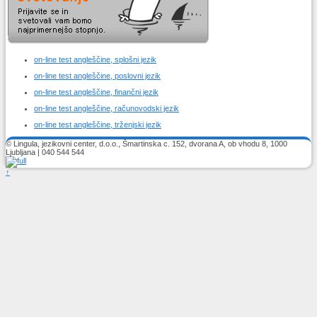
on-line test angleščine, splošni jezik
on-line test angleščine, poslovni jezik
on-line test angleščine, finančni jezik
on-line test angleščine, računovodski jezik
on-line test angleščine, trženjski jezik
© Lingula, jezikovni center, d.o.o., Šmartinska c. 152, dvorana A, ob vhodu 8, 1000
Ljubljana | 040 544 544
↑