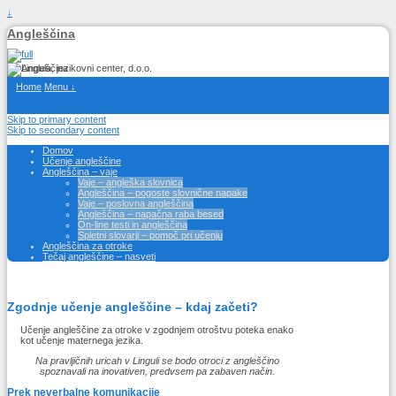
↓
Angleščina
Home
Menu ↓
Skip to primary content
Skip to secondary content
Domov
Učenje angleščine
Angleščina – vaje
Vaje – angleška slovnica
Angleščina – pogoste slovnične napake
Vaje – poslovna angleščina
Angleščina – napačna raba besed
On-line testi in angleščina
Spletni slovarji – pomoč pri učenju
Angleščina za otroke
Tečaj angleščine – nasveti
Zgodnje učenje angleščine – kdaj začeti?
Učenje angleščine za otroke v zgodnjem otroštvu poteka enako
kot učenje maternega jezika.
Na pravljičnih uricah v Linguli se bodo otroci z angleščino
spoznavali na inovativen, predvsem pa zabaven način.
Prek neverbalne komunikacije