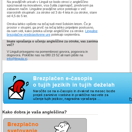
Na pravljičnih uricah v Linguli se bodo otroci z angleščino
spoznavali na inovativen, vsa čutila zajemajoč, predvsem pa
zabaven način. Linguline pravljične urice potekajo v več
starostnih skupinah: za otroke od 3 do 4 leta in za otroke, stare
od 4,5 do 5 let.
Otroka lahko vpišete na tečaj tudi med šolskim letom. Če je
prostor v skupini, ga prvič na tečaj lahko pripeljete poskusno,
da sam vidi, kako poteka učenje angleščine za otroke.
Linguline
brezplačne predstavitvene ure
potekajo septembra.
Imate vprašanja o učenju angleščine za otroke, vas zanima
več?
V Linguli prisegamo na pomembnost govora, pogovora in
dogovora. Pokličite nas na 080 23 52 ali nam pišite na
info@lingula.si
.
Kako dobra je vaša angleščina?