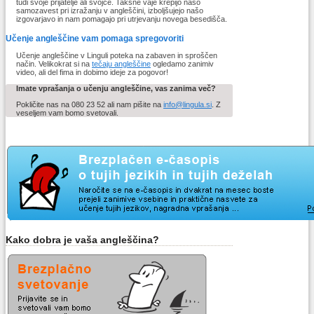
tudi svoje prijatelje ali svojce. Takšne vaje krepijo našo
samozavest pri izražanju v angleščini, izboljšujejo našo
izgovarjavo in nam pomagajo pri utrjevanju novega besedišča.
Učenje angleščine vam pomaga spregovoriti
Učenje angleščine v Linguli poteka na zabaven in sproščen
način. Velikokrat si na
tečaju angleščine
ogledamo zanimiv
video, ali del fima in dobimo ideje za pogovor!
Imate vprašanja o učenju angleščine, vas zanima več?
Pokličite nas na 080 23 52 ali nam pišite na
info@lingula.si
. Z
veseljem vam bomo svetovali.
Kako dobra je vaša angleščina?