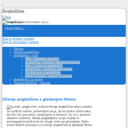
↓
Angleščina
Home
Menu ↓
Skip to primary content
Skip to secondary content
Domov
Učenje angleščine
Angleščina – vaje
Vaje – angleška slovnica
Angleščina – pogoste slovnične napake
Vaje – poslovna angleščina
Angleščina – napačna raba besed
On-line testi in angleščina
Spletni slovarji – pomoč pri učenju
Angleščina za otroke
Tečaj angleščine – nasveti
Učenje angleščine z gledanjem filmov
Učenje angleščine lahko poteka
na različne načine, pomembno pa je, da se jezika učimo tako,
da čim več govorimo, poslušamo in beremo. Ko se z jezikom
obdamo celostno, hitreje poglabljamo svoje znanje in
premagujemo jezikovne ter druge ovire pri govorjenju. Eden
izmed dobrih pristopov za učenje angleščine je gledanje filmov.