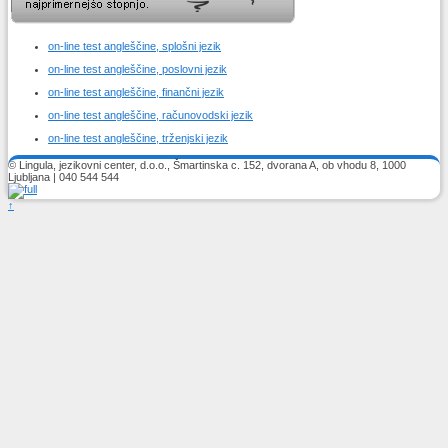
on-line test angleščine, splošni jezik
on-line test angleščine, poslovni jezik
on-line test angleščine, finančni jezik
on-line test angleščine, računovodski jezik
on-line test angleščine, trženjski jezik
© Lingula, jezikovni center, d.o.o., Šmartinska c. 152, dvorana A, ob vhodu 8, 1000
Ljubljana | 040 544 544
↑