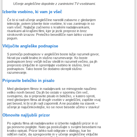
Učenje angleščine dopolnite z zanimivimi TV-vsebinami.
Izberite vsebino, ki vam je všeč
Če bi si radi učenje angleščine naredili zabavno z gledanjem
televizije, potem izberite tiste vsebine, ki vas zanimajo in so
vam všeč. Najlažje začnemo s kratkimi nadaljevankami,
risankami ali krajšimi filmi, kjer je jezik preprost in brez
strokovnih izrazov. Pretežko besedišče nam lahko vzame
pogum.
Vključite angleške podnapise
S pomočjo podnapisov v angleščini boste lažje razumeli govor,
hkrati pa vadili bralno in slušno razumevanje. Ko boste
podnapisom brez večjih težav sledili in razumeli večino, pa jih
preprosto izključite in spremljajte vsebino le slušno, brez
podnapisov. Tako boste še dodatno okrepili slušno
razumevanje.
Pripravite beležko in pisalo
Med gledanjem filmov in nadaljevank se mimogrede naučimo
veliko novih besed. Da jih bo ostalo v spominu čim več,
svetujemo, da si pripravite pisalo in beležko, v katero sproti,
med gledanjem filma ali drugih vsebin v angleščini, zapišite vsaj
pet besed, ki bi si jih radi zapomnili. A ne pozabite na stavek –
učenje je najučinkovitejše, ko se nove besede učimo v stavku!
Obnovite najljubši prizor
Po ogledu filma ali nadaljevanke si izberite najljubši prizor in si
ga ponovno poglejte. Nato ga poskušajte s svojimi besedami na
kratko opisati. Prizor lahko tudi odigrate v dialogu, kar bo
odličen način, da spregovorite in v učenje angleščine vključite