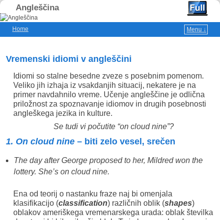
Angleščina
Home
Menu ↓
Skip to primary content
Skip to secondary content
Vremenski idiomi v angleščini
Idiomi so stalne besedne zveze s posebnim pomenom.
Veliko jih izhaja iz vsakdanjih situacij, nekatere je na
primer navdahnilo vreme. Učenje angleščine je odlična
priložnost za spoznavanje idiomov in drugih posebnosti
angleškega jezika in kulture.
Se tudi vi počutite “on cloud nine”?
1. On cloud nine
– biti zelo vesel, srečen
The day after George proposed to her, Mildred won the
lottery. She’s on cloud nine.
Ena od teorij o nastanku fraze naj bi omenjala
klasifikacijo (
classification
) različnih oblik (
shapes
)
oblakov ameriškega vremenarskega urada: oblak številka