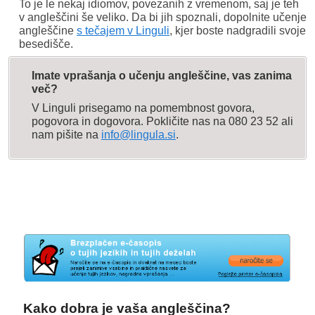
To je le nekaj idiomov, povezanih z vremenom, saj je teh
v angleščini še veliko. Da bi jih spoznali, dopolnite učenje
angleščine
s tečajem v Linguli
, kjer boste nadgradili svoje
besedišče.
Imate vprašanja o učenju angleščine, vas zanima
več?
V Linguli prisegamo na pomembnost govora,
pogovora in dogovora. Pokličite nas na 080 23 52 ali
nam pišite na
info@lingula.si
.
Kako dobra je vaša angleščina?