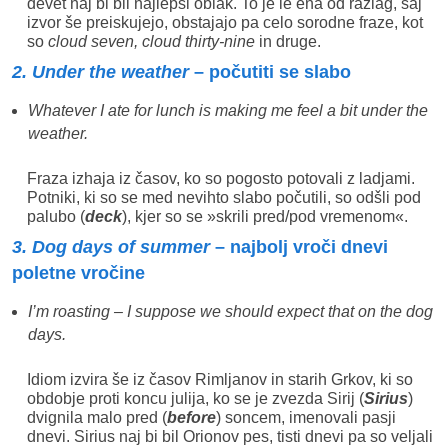
devet naj bi bil najlepši oblak. To je le ena od razlag, saj
izvor še preiskujejo, obstajajo pa celo sorodne fraze, kot
so
cloud seven, cloud thirty-nine
in druge.
2. Under the weather
– počutiti se slabo
Whatever I ate for lunch is making me feel a bit under the
weather.
Fraza izhaja iz časov, ko so pogosto potovali z ladjami.
Potniki, ki so se med nevihto slabo počutili, so odšli pod
palubo (
deck
), kjer so se »skrili pred/pod vremenom«.
3. Dog days of summer
– najbolj vroči dnevi
poletne vročine
I’m roasting – I suppose we should expect that on the dog
days.
Idiom izvira še iz časov Rimljanov in starih Grkov, ki so
obdobje proti koncu julija, ko se je zvezda Sirij (
Sirius
)
dvignila malo pred (
before
) soncem, imenovali pasji
dnevi. Sirius naj bi bil Orionov pes, tisti dnevi pa so veljali