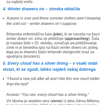
za najbolj vroče.
4. Winter drawers on
– zimska oblačila
Autumn is over and these summer clothes aren’t keeping
the cold out – winter drawers on I suppose.
Britanska evfemistična šala (
joke
), ki se nanaša na
frazo
winter draws on
: zima se približuje (
approaching
). Šala
je nastala šele v 20. stoletju, označuje pa približevanje
zime in je besedna igra na frazo
winter draws on
, poleg
tega pa je
drawers
šaljiv britanski slengovski izraz za
spodnjice (
knickers
).
5. Every cloud has a silver lining
– v vsaki slabi
stvari, ki se zgodi, lahko najdeš nekaj dobrega
“I found a new job after all and I like this one much better
than the last!”
Answer: “You see, every cloud has a silver lining.”
Vir idioma je verjetno verz (
verse
) iz dela Johna Miltona,