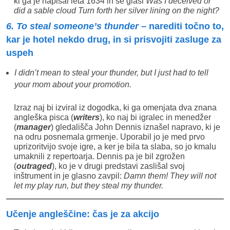
ki ga je napisal leta 1634 in se glasi
Was I deceived or
did a sable cloud Turn forth her silver lining on the night?
6. To steal someone’s thunder
– narediti točno to,
kar je hotel nekdo drug, in si prisvojiti zasluge za
uspeh
I didn’t mean to steal your thunder, but I just had to tell
your mom about your promotion.
Izraz naj bi izviral iz dogodka, ki ga omenjata dva znana
angleška pisca (
writers
), ko naj bi igralec in menedžer
(
manager
) gledališča John Dennis iznašel napravo, ki je
na odru posnemala grmenje. Uporabil jo je med prvo
uprizoritvijo svoje igre, a ker je bila ta slaba, so jo kmalu
umaknili z repertoarja. Dennis pa je bil zgrožen
(
outraged
), ko je v drugi predstavi zaslišal svoj
inštrument in je glasno zavpil:
Damn them! They will not
let my play run, but they steal my thunder.
Učenje angleščine: čas je za akcijo