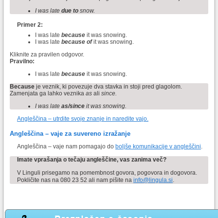
I was late
due to
snow.
Primer 2:
I was late
because
it was snowing.
I was late
because of
it was snowing.
Kliknite za pravilen odgovor.
Pravilno:
I was late
because
it was snowing.
Because
je veznik, ki povezuje dva stavka in stoji pred glagolom.
Zamenjata ga lahko veznika
as
ali
since.
I was late
as/since
it was snowing.
Angleščina – utrdite svoje znanje in naredite vajo.
Angleščina – vaje za suvereno izražanje
Angleščina – vaje nam pomagajo do
boljše komunikacije v angleščini
.
Imate vprašanja o tečaju angleščine, vas zanima več?
V Linguli prisegamo na pomembnost govora, pogovora in dogovora.
Pokličite nas na 080 23 52 ali nam pišite na
info@lingula.si
.