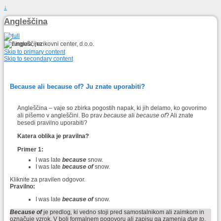
↓
Angleščina
Skip to primary content
Skip to secondary content
Because ali because of? Ju znate uporabiti?
Angleščina – vaje so zbirka pogostih napak, ki jih delamo, ko govorimo
ali pišemo v angleščini. Bo prav
because
ali
because of
? Ali znate
besedi pravilno uporabiti?
Katera oblika je pravilna?
Primer 1:
I was late
because
snow.
I was late
because of
snow.
Kliknite za pravilen odgovor.
Pravilno:
I was late
because of
snow.
Because of
je predlog
,
ki vedno stoji pred samostalnikom ali zaimkom in
označuje vzrok. V bolj formalnem pogovoru ali zapisu ga zamenja
due to
.