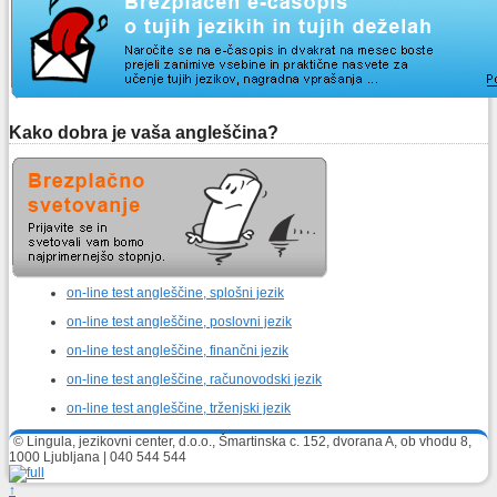
Kako dobra je vaša angleščina?
on-line test angleščine, splošni jezik
on-line test angleščine, poslovni jezik
on-line test angleščine, finančni jezik
on-line test angleščine, računovodski jezik
on-line test angleščine, trženjski jezik
© Lingula, jezikovni center, d.o.o., Šmartinska c. 152, dvorana A, ob vhodu 8,
1000 Ljubljana | 040 544 544
↑