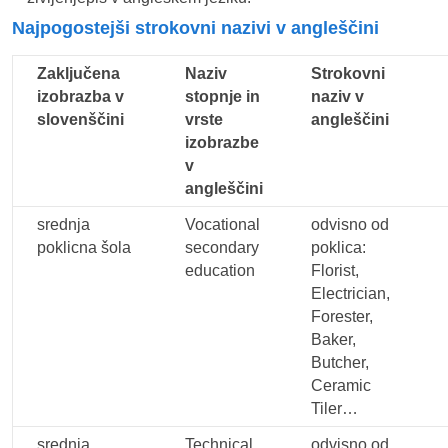
Najpogostejši strokovni nazivi v angleščini
Zaključena
Naziv
Strokovni
izobrazba v
stopnje in
naziv v
slovenščini
vrste
angleščini
izobrazbe
v
angleščini
srednja
Vocational
odvisno od
poklicna šola
secondary
poklica:
education
Florist,
Electrician,
Forester,
Baker,
Butcher,
Ceramic
Tiler…
srednja
Technical
odvisno od