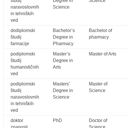
študij
Degree in
Science
naravoslovnih
Science
in tehniških
ved
dodiplomski
Bachelor’s
Bachelor of
študij
Degree in
pharmacy
farmacije
Pharmacy
podiplomski
Master’s
Master of Arts
študij
Degree in
humanističnih
Arts
ved
podiplomski
Masters’
Master of
študij
Degree in
Science
naravoslovnih
Science
in tehniških
ved
doktor
PhD
Doctor of
znanosti
Science