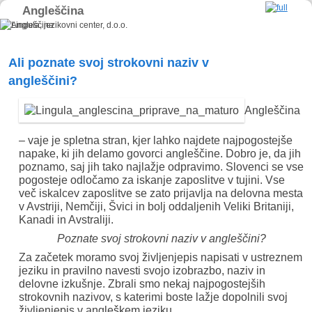
Angleščina
Skip to primary content
Skip to secondary content
Ali poznate svoj strokovni naziv v
angleščini?
Angleščina
– vaje je spletna stran, kjer lahko najdete najpogostejše
napake, ki jih delamo govorci angleščine. Dobro je, da jih
poznamo, saj jih tako najlažje odpravimo. Slovenci se vse
pogosteje odločamo za iskanje zaposlitve v tujini. Vse
več iskalcev zaposlitve se zato prijavlja na delovna mesta
v Avstriji, Nemčiji, Švici in bolj oddaljenih Veliki Britaniji,
Kanadi in Avstraliji.
Poznate svoj strokovni naziv v angleščini?
Za začetek moramo svoj življenjepis napisati v ustreznem
jeziku in pravilno navesti svojo izobrazbo, naziv in
delovne izkušnje. Zbrali smo nekaj najpogostejših
strokovnih nazivov, s katerimi boste lažje dopolnili svoj
življenjepis v angleškem jeziku.