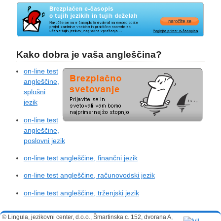
Kako dobra je vaša angleščina?
on-line test
angleščine,
splošni
jezik
on-line test
angleščine,
poslovni jezik
on-line test angleščine, finančni jezik
on-line test angleščine, računovodski jezik
on-line test angleščine, trženjski jezik
© Lingula, jezikovni center, d.o.o., Šmartinska c. 152, dvorana A,