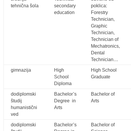
tehnična šola
secondary
poklica:
education
Forestry
Technician,
Graphic
Technician,
Technician of
Mechatronics,
Dental
Technician…
gimnazija
High
High School
School
Graduate
Diploma
dodiplomski
Bachelor’s
Bachelor of
študij
Degree in
Arts
humanistični
Arts
ved
dodiplomski
Bachelor’s
Bachelor of