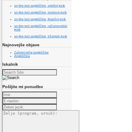
on-line test angleščine, splošni jezik
on-line test angleščine, poslovni jezik
on-line test angleščine, finančni jezik
on-line test angleščine, računovodski
jezik
on-line test angleščine, trženjski jezik
Najnovejše objave
Začetni tečaj angleščine
Angleščina
Iskalnik
Search
for:
Pošljite mi ponudbo