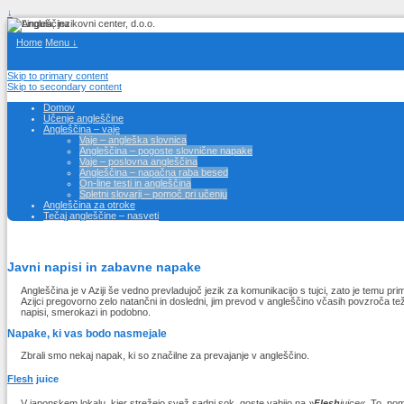
↓
Home
Menu ↓
Skip to primary content
Skip to secondary content
Domov
Učenje angleščine
Angleščina – vaje
Vaje – angleška slovnica
Angleščina – pogoste slovnične napake
Vaje – poslovna angleščina
Angleščina – napačna raba besed
On-line testi in angleščina
Spletni slovarji – pomoč pri učenju
Angleščina za otroke
Tečaj angleščine – nasveti
Javni napisi in zabavne napake
Angleščina je v Aziji še vedno prevladujoč jezik za komunikacijo s tujci, zato je temu pri
Azijci pregovorno zelo natančni in dosledni, jim prevod v angleščino včasih povzroča težav
napisi, smerokazi in podobno.
Napake, ki vas bodo nasmejale
Zbrali smo nekaj napak, ki so značilne za prevajanje v angleščino.
Flesh
juice
V japonskem lokalu, kjer strežejo svež sadni sok, goste vabijo na
»
Flesh
juice«.
To pom