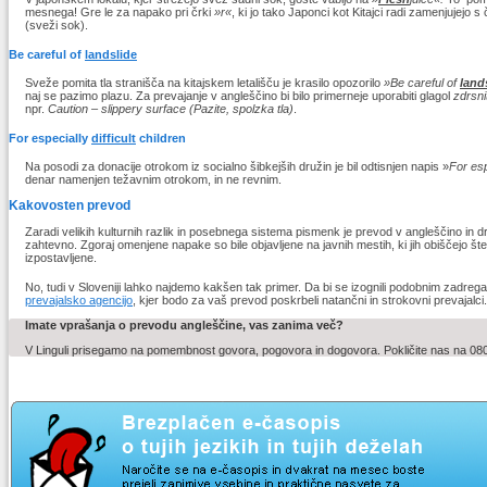
mesnega! Gre le za napako pri črki
»r«
, ki jo tako Japonci kot Kitajci radi zamenjujejo s
(sveži sok).
Be careful of
landslide
Sveže pomita tla stranišča na kitajskem letališču je krasilo opozorilo
»Be careful of
land
naj se pazimo plazu. Za prevajanje v angleščino bi bilo primerneje uporabiti glagol
zdrsni
npr.
Caution – slippery surface
(Pazite, spolzka tla)
.
For especially
difficult
children
Na posodi za donacije otrokom iz socialno šibkejših družin je bil odtisnjen napis »
For es
denar namenjen težavnim otrokom, in ne revnim.
Kakovosten prevod
Zaradi velikih kulturnih razlik in posebnega sistema pismenk je prevod v angleščino in d
zahtevno. Zgoraj omenjene napake so bile objavljene na javnih mestih, ki jih obiščejo štev
izpostavljene.
No, tudi v Sloveniji lahko najdemo kakšen tak primer. Da bi se izognili podobnim zadrega
prevajalsko agencijo
, kjer bodo za vaš prevod poskrbeli natančni in strokovni prevajalci.
Imate vprašanja o prevodu angleščine, vas zanima več?
V Linguli prisegamo na pomembnost govora, pogovora in dogovora. Pokličite nas na 080 