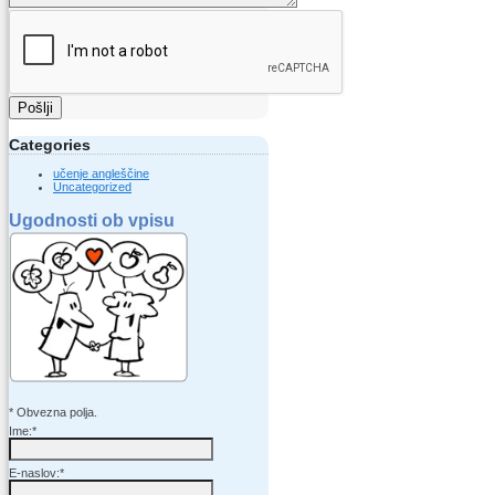
Pošlji
Categories
učenje angleščine
Uncategorized
Ugodnosti ob vpisu
*
Obvezna polja.
Ime:
*
E-naslov:
*