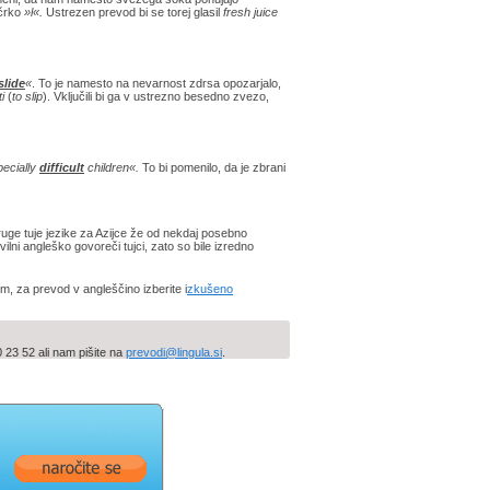
 črko
»l«.
Ustrezen prevod bi se torej glasil
fresh juice
slide
«
. To je namesto na nevarnost zdrsa opozarjalo,
ti
(
to slip
). Vključili bi ga v ustrezno besedno zvezo,
pecially
difficult
children«.
To bi pomenilo, da je zbrani
ruge tuje jezike za Azijce že od nekdaj posebno
ilni angleško govoreči tujci, zato so bile izredno
m, za prevod v angleščino izberite i
zkušeno
23 52 ali nam pišite na
prevodi@lingula.si
.