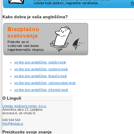
Kako dobra je vaša angleščina?
on-line test angleščine, splošni jezik
on-line test angleščine, poslovni jezik
on-line test angleščine, finančni jezik
on-line test angleščine, računovodski jezik
on-line test angleščine, trženjski jezik
O Linguli
Lingula, jezikovni center, d.o.o.
Ameriška ulica 13, Ljubljana
dvorana A, ob vhodu 8,
040 544 544
info@lingula.si
Preizkusite svoje znanje