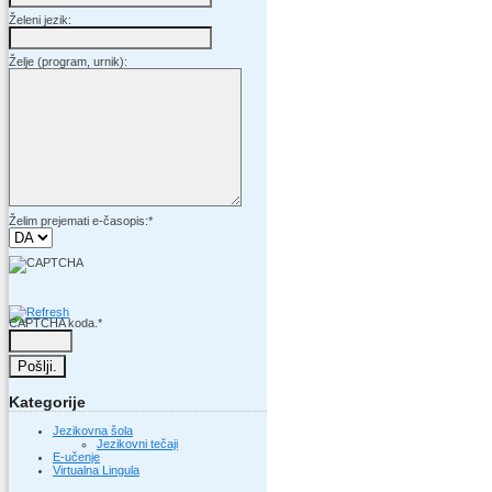
Želeni jezik:
Želje (program, urnik):
Želim prejemati e-časopis:
*
CAPTCHA koda.
*
Kategorije
Jezikovna šola
Jezikovni tečaji
E-učenje
Virtualna Lingula