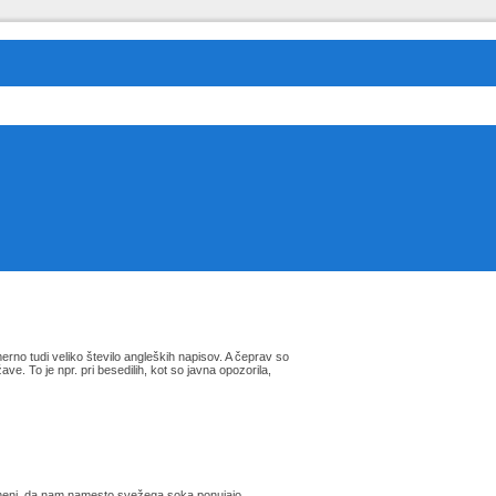
merno tudi veliko število angleških napisov. A čeprav so
e. To je npr. pri besedilih, kot so javna opozorila,
eni, da nam namesto svežega soka ponujajo