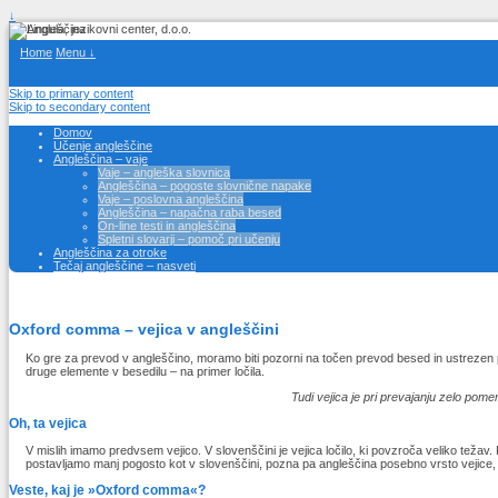
↓
Home
Menu ↓
Skip to primary content
Skip to secondary content
Domov
Učenje angleščine
Angleščina – vaje
Vaje – angleška slovnica
Angleščina – pogoste slovnične napake
Vaje – poslovna angleščina
Angleščina – napačna raba besed
On-line testi in angleščina
Spletni slovarji – pomoč pri učenju
Angleščina za otroke
Tečaj angleščine – nasveti
Oxford comma – vejica v angleščini
Ko gre za prevod v angleščino, moramo biti pozorni na točen prevod besed in ustrezen 
druge elemente v besedilu – na primer ločila.
Tudi vejica je pri prevajanju zelo pom
Oh, ta vejica
V mislih imamo predvsem vejico. V slovenščini je vejica ločilo, ki povzroča veliko težav.
postavljamo manj pogosto kot v slovenščini, pozna pa angleščina posebno vrsto vejice, ki
Veste, kaj je »Oxford comma«?