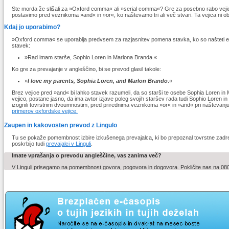
Ste morda že slišali za »Oxford comma« ali »serial comma«? Gre za posebno rabo vejic
postavimo pred veznikoma »and« in »or«, ko naštevamo tri ali več stvari. Ta vejica ni o
Kdaj jo uporabimo?
»Oxford comma« se uporablja predvsem za razjasnitev pomena stavka, ko so našteti e
stavek:
»Rad imam starše, Sophio Loren in Marlona Branda.«
Ko gre za prevajanje v angleščino, bi se prevod glasil takole:
»
I love my parents, Sophia Loren, and Marlon Brando
.«
Brez vejice pred »and« bi lahko stavek razumeli, da so starši te osebe Sophia Loren i
vejico, postane jasno, da ima avtor izjave poleg svojih staršev rada tudi Sophio Loren i
izognili tovrstnim dvoumnostim, pred prirednima veznikoma »or« in »and« pri naštevan
primerov oxfordske vejice.
Zaupen in kakovosten prevod z Lingulo
Tu se pokaže pomembnost izbire izkušenega prevajalca, ki bo prepoznal tovrstne zadre
poskrbijo tudi
prevajalci v Linguli
.
Imate vprašanja o prevodu angleščine, vas zanima več?
V Linguli prisegamo na pomembnost govora, pogovora in dogovora. Pokličite nas na 080 