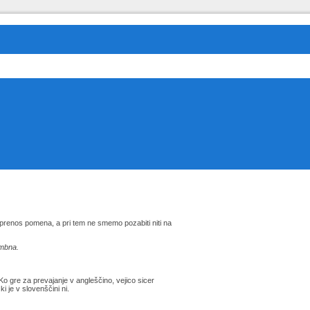
prenos pomena, a pri tem ne smemo pozabiti niti na
embna.
 Ko gre za prevajanje v angleščino, vejico sicer
 je v slovenščini ni.