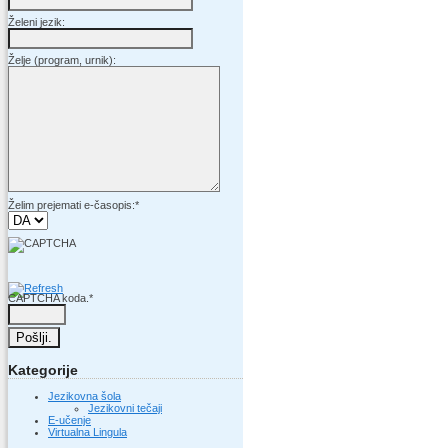
Želeni jezik:
Želje (program, urnik):
Želim prejemati e-časopis:
*
CAPTCHA koda.
*
Kategorije
Jezikovna šola
Jezikovni tečaji
E-učenje
Virtualna Lingula