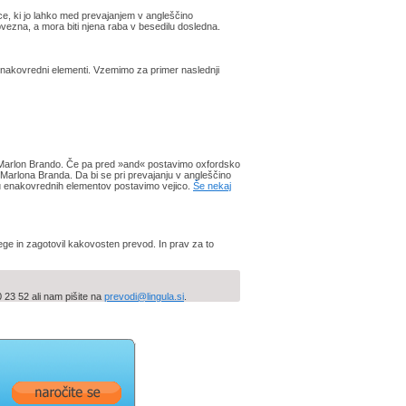
e, ki jo lahko med prevajanjem v angleščino
bvezna, a mora biti njena raba v besedilu dosledna.
nakovredni elementi. Vzemimo za primer naslednji
n Marlon Brando. Če pa pred »and« postavimo oxfordsko
n Marlona Branda. Da bi se pri prevajanju v angleščino
ju enakovrednih elementov postavimo vejico.
Še nekaj
ge in zagotovil kakovosten prevod. In prav za to
23 52 ali nam pišite na
prevodi@lingula.si
.