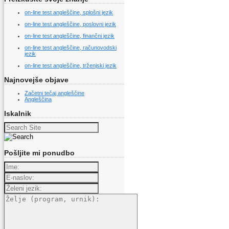
on-line test angleščine, splošni jezik
on-line test angleščine, poslovni jezik
on-line test angleščine, finančni jezik
on-line test angleščine, računovodski
jezik
on-line test angleščine, trženjski jezik
Najnovejše objave
Začetni tečaj angleščine
Angleščina
Iskalnik
Search
for:
Pošljite mi ponudbo