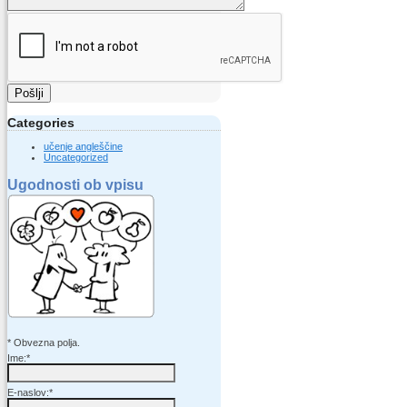
Pošlji
Categories
učenje angleščine
Uncategorized
Ugodnosti ob vpisu
*
Obvezna polja.
Ime:
*
E-naslov:
*