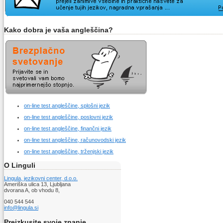
Kako dobra je vaša angleščina?
on-line test angleščine, splošni jezik
on-line test angleščine, poslovni jezik
on-line test angleščine, finančni jezik
on-line test angleščine, računovodski jezik
on-line test angleščine, trženjski jezik
O Linguli
Lingula, jezikovni center, d.o.o.
Ameriška ulica 13, Ljubljana
dvorana A, ob vhodu 8,
040 544 544
info@lingula.si
Preizkusite svoje znanje