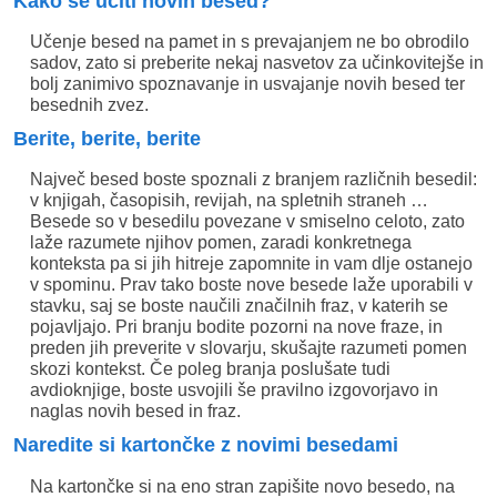
Kako se učiti novih besed?
Učenje besed na pamet in s prevajanjem ne bo obrodilo
sadov, zato si preberite nekaj nasvetov za učinkovitejše in
bolj zanimivo spoznavanje in usvajanje novih besed ter
besednih zvez.
Berite, berite, berite
Največ besed boste spoznali z branjem različnih besedil:
v knjigah, časopisih, revijah, na spletnih straneh …
Besede so v besedilu povezane v smiselno celoto, zato
laže razumete njihov pomen, zaradi konkretnega
konteksta pa si jih hitreje zapomnite in vam dlje ostanejo
v spominu. Prav tako boste nove besede laže uporabili v
stavku, saj se boste naučili značilnih fraz, v katerih se
pojavljajo. Pri branju bodite pozorni na nove fraze, in
preden jih preverite v slovarju, skušajte razumeti pomen
skozi kontekst. Če poleg branja poslušate tudi
avdioknjige, boste usvojili še pravilno izgovorjavo in
naglas novih besed in fraz.
Naredite si kartončke z novimi besedami
Na kartončke si na eno stran zapišite novo besedo, na