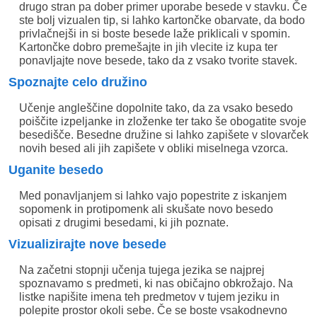
drugo stran pa dober primer uporabe besede v stavku. Če
ste bolj vizualen tip, si lahko kartončke obarvate, da bodo
privlačnejši in si boste besede laže priklicali v spomin.
Kartončke dobro premešajte in jih vlecite iz kupa ter
ponavljajte nove besede, tako da z vsako tvorite stavek.
Spoznajte celo družino
Učenje angleščine dopolnite tako, da za vsako besedo
poiščite izpeljanke in zloženke ter tako še obogatite svoje
besedišče. Besedne družine si lahko zapišete v slovarček
novih besed ali jih zapišete v obliki miselnega vzorca.
Uganite besedo
Med ponavljanjem si lahko vajo popestrite z iskanjem
sopomenk in protipomenk ali skušate novo besedo
opisati z drugimi besedami, ki jih poznate.
Vizualizirajte nove besede
Na začetni stopnji učenja tujega jezika se najprej
spoznavamo s predmeti, ki nas običajno obkrožajo. Na
listke napišite imena teh predmetov v tujem jeziku in
polepite prostor okoli sebe. Če se boste vsakodnevno