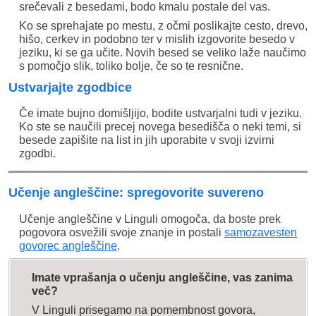
srečevali z besedami, bodo kmalu postale del vas.
Ko se sprehajate po mestu, z očmi poslikajte cesto, drevo,
hišo, cerkev in podobno ter v mislih izgovorite besedo v
jeziku, ki se ga učite. Novih besed se veliko laže naučimo
s pomočjo slik, toliko bolje, če so te resnične.
Ustvarjajte zgodbice
Če imate bujno domišljijo, bodite ustvarjalni tudi v jeziku.
Ko ste se naučili precej novega besedišča o neki temi, si
besede zapišite na list in jih uporabite v svoji izvirni
zgodbi.
Učenje angleščine: spregovorite suvereno
Učenje angleščine v Linguli omogoča, da boste prek
pogovora osvežili svoje znanje in postali
samozavesten
govorec angleščine
.
Imate vprašanja o učenju angleščine, vas zanima
več?
V Linguli prisegamo na pomembnost govora,