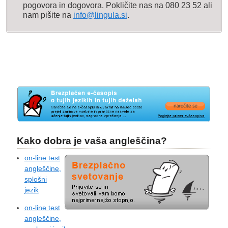
pogovora in dogovora. Pokličite nas na 080 23 52 ali
nam pišite na
info@lingula.si
.
Kako dobra je vaša angleščina?
on-line test
angleščine,
splošni
jezik
on-line test
angleščine,