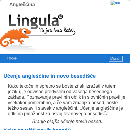
Angleščina
Home
Menu ↓
Skip to primary content
Skip to secondary content
Učenje angleščine in novo besedišče
Kako tekoče in spretno se boste znali izražati v tujem
jeziku, je odvisno predvsem od vašega besednega
zaklada. Poznavanje pravilnih oblik in slovničnih pravil je
vsekakor pomembno, a če vam zmanjka besed, boste
težko sestavili stavek v angleščini. Učenje angleščine je
odlična priložnost za usvojitev novega besedišča.
Branje olajša učenje novih besed.