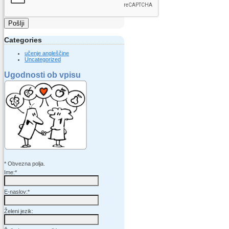
Pošlji
Categories
učenje angleščine
Uncategorized
Ugodnosti ob vpisu
*
Obvezna polja.
Ime:
*
E-naslov:
*
Želeni jezik: