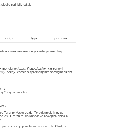
, sledijo tisti, ki izražajo
origin
type
purpose
ledica skoraj nezavednega sledenja temu bolj
jav imenujemo
Ablaut Reduplication,
kar pomeni
ovey-dovey
, včasih s spremenjenim samoglasnikom
A, O;
ng Kong
ali
chit chat
.
ives
?
je Toronto Maple Leafs. To pojasnjuje lingvist
f rule«.
Gre za to, da kanadska hokejska ekipa ni
o.
 Če pa na večerjo povabimo družino Julie Child, ne