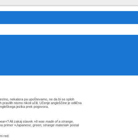
zavestno, nekatera pa upoštevamo, ne da bi se sploh
pravilih nismo nikoli učili. Učenje angleščine je odlična
 angleškega jezika prek pogovora.
bear«
? Ali zakaj stavek »
It was made of a strange,
na primer »
Japanese, green, strange material«
postal
ni red: