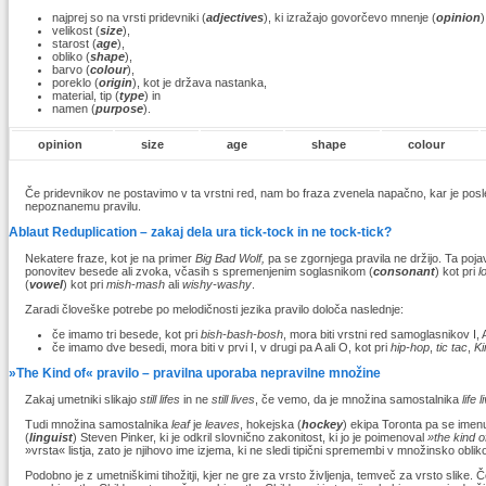
najprej so na vrsti pridevniki (
adjectives
), ki izražajo govorčevo mnenje (
opinion
)
velikost (
size
),
starost (
age
),
obliko (
shape
),
barvo (
colour
),
poreklo (
origin
), kot je država nastanka,
material, tip (
type
) in
namen (
purpose
).
opinion
size
age
shape
colour
Če pridevnikov ne postavimo v ta vrstni red, nam bo fraza zvenela napačno, kar je pos
nepoznanemu pravilu.
Ablaut Reduplication – zakaj dela ura tick-tock in ne tock-tick?
Nekatere fraze, kot je na primer
Big Bad Wolf,
pa se zgornjega pravila ne držijo. Ta po
ponovitev besede ali zvoka, včasih s spremenjenim soglasnikom (
consonant
) kot pri
l
(
vowel
) kot pri
mish-mash
ali
wishy-washy
.
Zaradi človeške potrebe po melodičnosti jezika pravilo določa naslednje:
če imamo tri besede, kot pri
bish-bash-bosh
, mora biti vrstni red samoglasnikov I, 
če imamo dve besedi, mora biti v prvi I, v drugi pa A ali O, kot pri
hip-hop
,
tic tac
,
Ki
»The Kind of« pravilo – pravilna uporaba nepravilne množine
Zakaj umetniki slikajo
still lifes
in ne
still lives
, če vemo, da je množina samostalnika
life
l
Tudi množina samostalnika
leaf
je
leaves
, hokejska (
hockey
) ekipa Toronta pa se imenu
(
linguist
) Steven Pinker, ki je odkril slovnično zakonitost, ki jo je poimenoval
»the kind o
»vrsta« listja, zato je njihovo ime izjema, ki ne sledi tipični spremembi v množinsko oblik
Podobno je z umetniškimi tihožitji, kjer ne gre za vrsto življenja, temveč za vrsto slike.