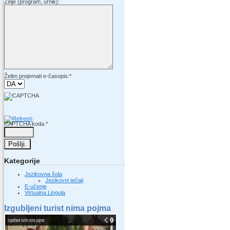
Želje (program, urnik):
Želim prejemati e-časopis:
*
CAPTCHA koda.
*
Kategorije
Jezikovna šola
Jezikovni tečaji
E-učenje
Virtualna Lingula
Izgubljeni turist nima pojma