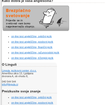
Kako dobra je vaša angleščina?
on-line test angleščine, splošni jezik
on-line test angleščine, poslovni jezik
on-line test angleščine, finančni jezik
on-line test angleščine, računovodski jezik
on-line test angleščine, trženjski jezik
O Linguli
Lingula, jezikovni center, d.o.o.
Ameriška ulica 13, Ljubljana
dvorana A, ob vhodu 8,
040 544 544
info@lingula.si
Preizkusite svoje znanje
on-line test angleščine, splošni jezik
on-line test angleščine, poslovni jezik