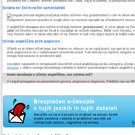
povabimo the Children, temveč povabimo the Childs, saj je to priimek, ki ponazarja družin
Svojina ter živi in neživi samostalniki
Zakaj vedno rečemo
»my grandmother’s cat«
in nikoli
»th
Parliament«
povsem pravilno in svojih ušes ne moremo navaditi na
»Parliament’s house
V angleščini obstajata dva načina izražanja lastnine (
possession
), in sicer glede na živ
giblje od človeka navzdol do živali in nazadnje do neživih objektov. Bližje smo človeku, 
»my friend’s bike«
in nikoli »
the bike of my friend«
in tudi
»my dog’s leash«
je boljše kak
Učenje angleščine prek pogovora
Včasih se je dobro držati tega, kar imamo »v ušesu«, in ne zgolj pravil, saj nam je to m
prek pogovora in ne z naštevanjem slovničnih pravil. Tudi slovnico je namreč mogoče usv
mnogo bolj naraven in predvsem lažji.
Usvojitev napisanih in nenapisanih slovničnih pravil angleškega jezika omogoča učenje a
govorec
z obilico novega besednega zaklada in dobrim poznavanjem kulture angleško g
Imate vprašanja o učenju angleščine, vas zanima več?
V Linguli prisegamo na pomembnost govora, pogovora in dogovora. Pokličite nas na 080 