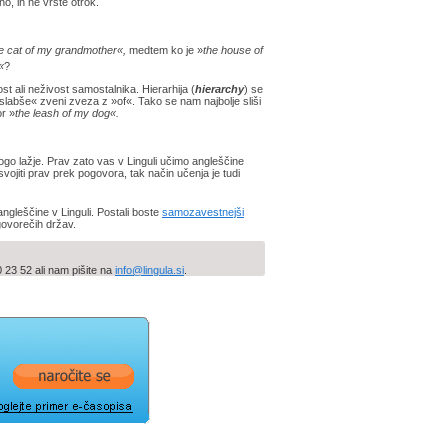
o, in ne vrste otrok.
e cat of my grandmother«,
medtem ko je »
the house of
«
?
ost ali neživost samostalnika. Hierarhija (
hierarchy
) se
»slabše« zveni zveza z »of«. Tako se nam najbolje sliši
or »
the leash of my dog«.
nogo lažje. Prav zato vas v Linguli učimo angleščine
ojiti prav prek pogovora, tak način učenja je tudi
ngleščine v Linguli. Postali boste
samozavestnejši
ovorečih držav.
23 52 ali nam pišite na
info@lingula.si
.