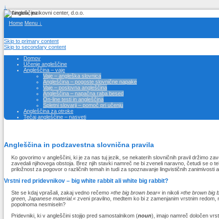
↓
Home
Menu ↓
Skip to primary content
Skip to secondary content
Domov
Učenje angleščine
Angleščina – vaje
Vaje – angleška slovnica
Angleščina – pogoste slovnične napake
Vaje – poslovna angleščina
Angleščina – napačna raba besed
On-line testi in angleščina
Spletni slovarji – pomoč pri učenju
Angleščina za otroke
Tečaj angleščine – nasveti
Angleščina in podzavestna slovnična pravila
Ko govorimo v angleščini, ki je za nas tuj jezik, se nekaterih slovničnih pravil držimo 
zavedali njihovega obstoja. Brez njih stavki namreč ne bi zveneli naravno, četudi se o teh 
priložnost za pogovor o različnih temah in tudi za spoznavanje lingvističnih zanimivosti
Vrstni red pridevnikov – big white rabbit ali white big rabbit?
Ste se kdaj vprašali, zakaj vedno rečemo
»the big brown bear«
in nikoli
»the brown big 
green, Japanese material.«
zveni pravilno, medtem ko bi z zamenjanim vrstnim redom, 
popolnoma nesmiseln?
Pridevniki, ki v angleščini stojijo pred samostalnikom (
noun
), imajo namreč določen vrst