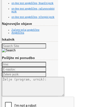
on-line test angleščine, finančni jezik
on-line test angleščine, računovodski
jezik
on-line test angleščine, trženjski jezik
Najnovejše objave
Začetni tečaj angleščine
Angleščina
Iskalnik
Search
for:
Pošljite mi ponudbo