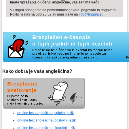
Imate vprašanja o učenju angleščine, vas zanima več?
V Linguli prisegamo na pomembnost govora, pogovora in dogovora.
Pokličite nas na 080 23 52 ali nam pišite na
info@lingula.si
.
Kako dobra je vaša angleščina?
on-line test angleščine, splošni jezik
on-line test angleščine, poslovni jezik
on-line test angleščine, finančni jezik