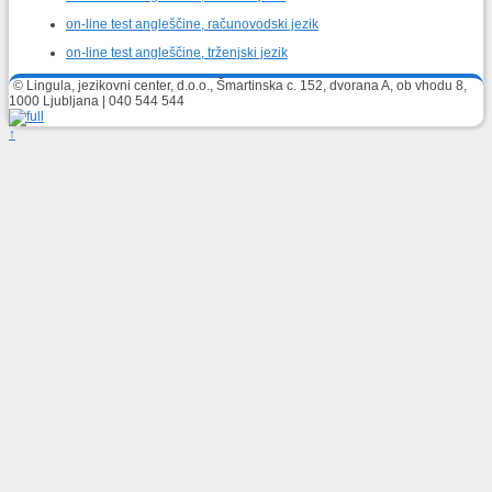
on-line test angleščine, računovodski jezik
on-line test angleščine, trženjski jezik
© Lingula, jezikovni center, d.o.o., Šmartinska c. 152, dvorana A, ob vhodu 8,
1000 Ljubljana | 040 544 544
↑