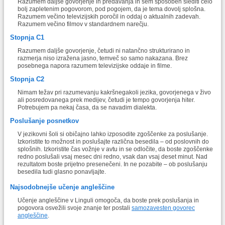
Razumem daljše govorjenje in predavanja in sem sposoben slediti celo
bolj zapletenim pogovorom, pod pogojem, da je tema dovolj splošna.
Razumem večino televizijskih poročil in oddaj o aktualnih zadevah.
Razumem večino filmov v standardnem narečju.
Stopnja C1
Razumem daljše govorjenje, četudi ni natančno strukturirano in
razmerja niso izražena jasno, temveč so samo nakazana. Brez
posebnega napora razumem televizijske oddaje in filme.
Stopnja C2
Nimam težav pri razumevanju kakršnegakoli jezika, govorjenega v živo
ali posredovanega prek medijev, četudi je tempo govorjenja hiter.
Potrebujem pa nekaj časa, da se navadim dialekta.
Poslušanje posnetkov
V jezikovni šoli si običajno lahko izposodite zgoščenke za poslušanje.
Izkoristite to možnost in poslušajte različna besedila – od poslovnih do
splošnih. Izkoristite čas vožnje v avtu in se odločite, da boste zgoščenke
redno poslušali vsaj mesec dni redno, vsak dan vsaj deset minut. Nad
rezultatom boste prijetno presenečeni. In ne pozabite – ob poslušanju
besedila tudi glasno ponavljajte.
Najsodobnejše učenje angleščine
Učenje angleščine v Linguli omogoča, da boste prek poslušanja in
pogovora osvežili svoje znanje ter postali
samozavesten govorec
angleščine
.