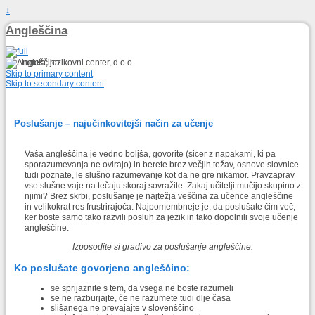
↓
Angleščina
Skip to primary content
Skip to secondary content
Poslušanje – najučinkovitejši način za učenje
Vaša angleščina je vedno boljša, govorite (sicer z napakami, ki pa
sporazumevanja ne ovirajo) in berete brez večjih težav, osnove slovnice
tudi poznate, le slušno razumevanje kot da ne gre nikamor. Pravzaprav
vse slušne vaje na tečaju skoraj sovražite. Zakaj učitelji mučijo skupino z
njimi? Brez skrbi, poslušanje je najtežja veščina za učence angleščine
in velikokrat res frustrirajoča. Najpomembneje je, da poslušate čim več,
ker boste samo tako razvili posluh za jezik in tako dopolnili svoje učenje
angleščine.
Izposodite si gradivo za poslušanje angleščine.
Ko poslušate govorjeno angleščino:
se sprijaznite s tem, da vsega ne boste razumeli
se ne razburjajte, če ne razumete tudi dlje časa
slišanega ne prevajajte v slovenščino