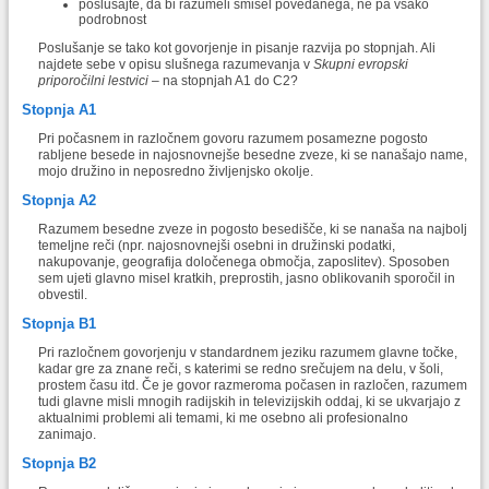
poslušajte, da bi razumeli smisel povedanega, ne pa vsako
podrobnost
Poslušanje se tako kot govorjenje in pisanje razvija po stopnjah. Ali
najdete sebe v opisu slušnega razumevanja v
Skupni evropski
priporočilni lestvici
– na stopnjah A1 do C2?
Stopnja A1
Pri počasnem in razločnem govoru razumem posamezne pogosto
rabljene besede in najosnovnejše besedne zveze, ki se nanašajo name,
mojo družino in neposredno življenjsko okolje.
Stopnja A2
Razumem besedne zveze in pogosto besedišče, ki se nanaša na najbolj
temeljne reči (npr. najosnovnejši osebni in družinski podatki,
nakupovanje, geografija določenega območja, zaposlitev). Sposoben
sem ujeti glavno misel kratkih, preprostih, jasno oblikovanih sporočil in
obvestil.
Stopnja B1
Pri razločnem govorjenju v standardnem jeziku razumem glavne točke,
kadar gre za znane reči, s katerimi se redno srečujem na delu, v šoli,
prostem času itd. Če je govor razmeroma počasen in razločen, razumem
tudi glavne misli mnogih radijskih in televizijskih oddaj, ki se ukvarjajo z
aktualnimi problemi ali temami, ki me osebno ali profesionalno
zanimajo.
Stopnja B2