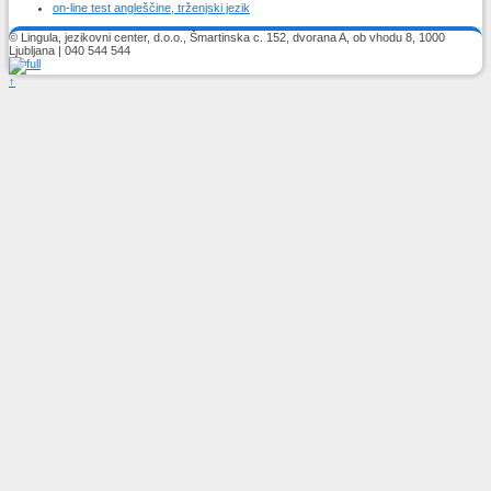
on-line test angleščine, trženjski jezik
© Lingula, jezikovni center, d.o.o., Šmartinska c. 152, dvorana A, ob vhodu 8, 1000
Ljubljana | 040 544 544
↑