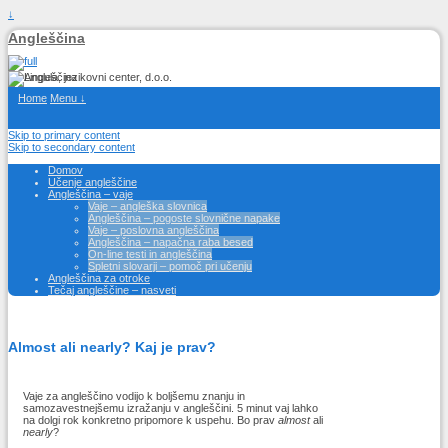
↓
Angleščina
Home
Menu ↓
Skip to primary content
Skip to secondary content
Domov
Učenje angleščine
Angleščina – vaje
Vaje – angleška slovnica
Angleščina – pogoste slovnične napake
Vaje – poslovna angleščina
Angleščina – napačna raba besed
On-line testi in angleščina
Spletni slovarji – pomoč pri učenju
Angleščina za otroke
Tečaj angleščine – nasveti
Almost ali nearly? Kaj je prav?
Vaje za angleščino vodijo k boljšemu znanju in
samozavestnejšemu izražanju v angleščini. 5 minut vaj lahko
na dolgi rok konkretno pripomore k uspehu. Bo prav
almost
ali
nearly
?