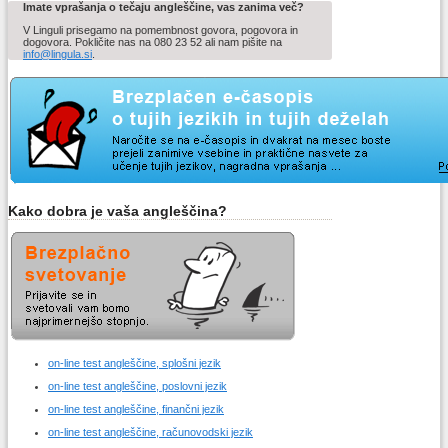
Imate vprašanja o tečaju angleščine, vas zanima več?
V Linguli prisegamo na pomembnost govora, pogovora in
dogovora. Pokličite nas na 080 23 52 ali nam pišite na
info@lingula.si
.
Kako dobra je vaša angleščina?
on-line test angleščine, splošni jezik
on-line test angleščine, poslovni jezik
on-line test angleščine, finančni jezik
on-line test angleščine, računovodski jezik