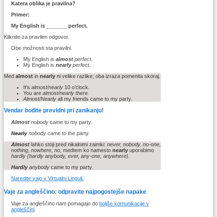
Katera oblika je pravilna?
Primer:
My English is _______ perfect.
Kliknite za pravilen odgovor.
Obe možnosti sta pravilni.
My English is
almost
perfect.
My English is
nearly
perfect.
Med
almost
in
nearly
ni velike razlike; oba izraza pomenita skoraj.
It’s
almost/nearly
10 o’clock.
You are
almost/nearly there.
Almost/Nearly
all my friends came to my party.
Vendar bodite previdni pri zanikanju!
Almost
nobody
came to my party.
Nearly
nobody
came to the party.
Almost
lahko stoji pred nikalnimi zaimki:
never, nobody, no-one,
nothing, nowhere, no,
medtem ko namesto
nearly
uporabimo
hardly (hardly anybody, ever, any-one, anywhere).
Hardly
anybody
came to my party.
Naredite vajo v Virtualni Linguli.
Vaje za angleščino: odpravite najpogostejše napake
Vaje za angleščino nam pomagajo do
boljše komunikacije v
angleščini
.