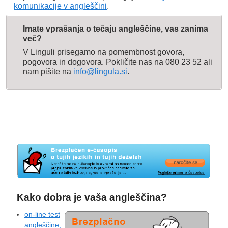
bring
take
komunikacije v angleščini
.
Imate vprašanja o tečaju angleščine, vas zanima
1. Če govorec nekaj odnese/nekoga odpelje s
več?
sabo s trenutne lokacije drugam, uporabimo
take
(
vedno pomislite na
take-out food
, ki jo odnesete
V Linguli prisegamo na pomembnost govora,
s seboj
).
pogovora in dogovora. Pokličite nas na 080 23 52 ali
nam pišite na
info@lingula.si
.
The coach took the boys to a football field.
Can you take this away, please?
2. Če govorec nekaj prinese/nekoga pripelje s
sabo z druge lokacije na trenutno, uporabimo
bring
(
Bring me some food home).
I’m glad you’ve brought me to this shop. It’s
great!
I’ll bring the map with me on the trip.
Kako dobra je vaša angleščina?
on-line test
angleščine,