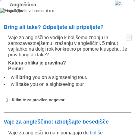
Angleščina
Skip to primary content
Skip to secondary content
Bring ali take? Odpeljete ali pripeljete?
Vaje za angleščino vodijo k boljšemu znanju in
samozavestnejšemu izražanju v angleščini. 5 minut
vaj lahko na dolgi rok konkretno pripomore k uspehu. Je
prav bring ali take?
Katera oblika je pravilna?
Primer:
I will
bring
you on a sightseeing tour.
I will
take
you on a sightseeing tour.
Kliknite za pravilen odgovor.
take
Vaje za angleščino: izboljšajte besedišče
Vaje za angleščino nam pomagajo do
boljše