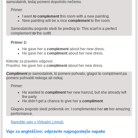
samostalnik, tedaj pomeni dopolnilo nečemu.
Primer:
I want
to complement
this room with a new painting.
New painting will be a nice
complement
to the room.
Samostalniku pogosto sledi še predlog to: This scarf is a perfect
complement
to
the outfit.
Primer 2:
He gave her a
complement
about her new dress.
He gave her a
compliment
about her new dress.
Kliknite za pravilen odgovor.
Pravilno: He gave her a
compliment
about her new dress.
Compliment
je samostalnik, ki pomeni pohvalo, glagol to compliment pa
pomeni pohvaliti nekoga ali nekaj.
Primer:
He wanted to
compliment
her new haircut, but she already left
the party.
He didn’t get a chance to give her a
compliment
.
Glagolu pogosto sledi pridevnik on: I complimented her
on
her amazing
performance.
Naredite vajo v Virtualni Linguli.
Vaje za angleščino: odpravite najpogostejše napake