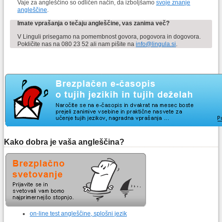
Vaje za angleščino so odličen način, da izboljšamo
svoje znanje
angleščine
.
Imate vprašanja o tečaju angleščine, vas zanima več?
V Linguli prisegamo na pomembnost govora, pogovora in dogovora.
Pokličite nas na 080 23 52 ali nam pišite na
info@lingula.si
.
Kako dobra je vaša angleščina?
on-line test angleščine, splošni jezik