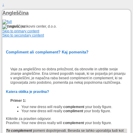
↓
Angleščina
Skip to primary content
Skip to secondary content
Compliment ali complement? Kaj pomenita?
Vaje za angleščino so dobra priložnost, da obnovite in utrdite svoje
znanje angleščine. Ena izmed pogostih napak, ki se pojavlja pri pisanju
v angleščini, je napačna raba besed compliment in complement, ki se
izgovarjata zelo podobno, pomenita pa nekaj popolnoma različnega.
Katera oblika je pravilna?
Primer 1:
Your new dress will really
complement
your body figure.
Your new dress will really
compliment
your body figure.
Kliknite za pravilen odgovor.
Pravilno: Your new dress really will
complement
your body figure.
To complement
pomeni dopolnjevati. Beseda se lahko uporablja tudi kot