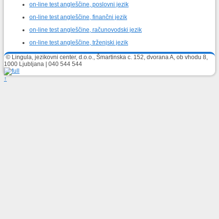
on-line test angleščine, poslovni jezik
on-line test angleščine, finančni jezik
on-line test angleščine, računovodski jezik
on-line test angleščine, trženjski jezik
© Lingula, jezikovni center, d.o.o., Šmartinska c. 152, dvorana A, ob vhodu 8,
1000 Ljubljana | 040 544 544
↑