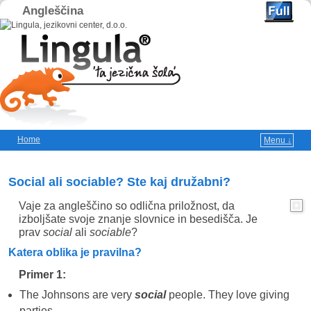
Angleščina
Home
Menu ↓
Skip to primary content
Skip to secondary content
Social ali sociable? Ste kaj družabni?
Vaje za angleščino so odlična priložnost, da
izboljšate svoje znanje slovnice in besedišča. Je
prav
social
ali
sociable
?
Katera oblika je pravilna?
Primer 1:
The Johnsons are very
social
people. They love giving
parties.