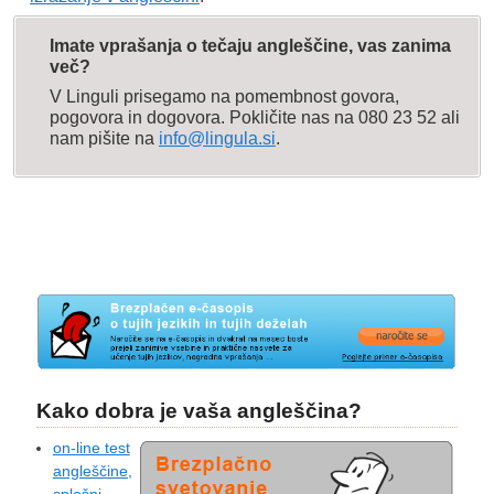
There were so many different social events to
choose from on that cruise.
Imate vprašanja o tečaju angleščine, vas zanima
več?
Lahko pa se nanaša na družbo (
society
) in
V Linguli prisegamo na pomembnost govora,
označuje družbene pojave, lastnosti,
pogovora in dogovora. Pokličite nas na 080 23 52 ali
dogodke …
nam pišite na
info@lingula.si
.
Overpopulation is one of the most
pressing environmental and social
problems.
Kako dobra je vaša angleščina?
on-line test
angleščine,
splošni