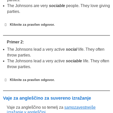
The Johnsons are very
sociable
people. They love giving
parties.
Kliknite za pravilen odgovor.
sociable
Primer 2:
The Johnsons lead a very active
social
life. They often
throw parties.
The Johnsons lead a very active
sociable
life. They often
Sociable
družaben, prijeten
throw parties.
Kliknite za pravilen odgovor.
Vaje za angleščino za suvereno izražanje
Social
Alex is very sociable; he has many friends and
Z njim označujemo družabne dejavnosti.
is kind to everyone.
Vaje za angleščino so temelj za
samozavestnejše
izražanje v angleščini
.