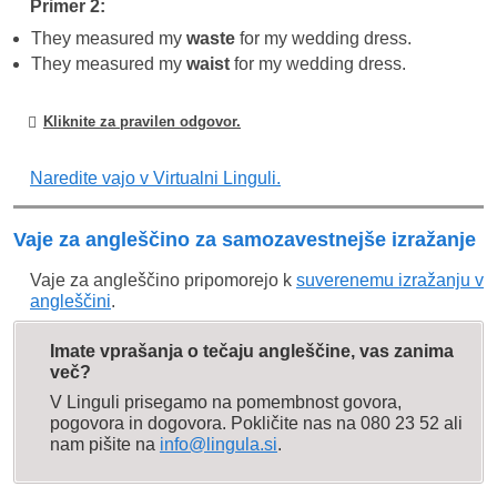
Primer 2:
Waste
They measured my
waste
for my wedding dress.
They measured my
waist
for my wedding dress.
Waste lahko nastopa v več slovničnih vlogah, in
sicer kot:
Kliknite za pravilen odgovor.
samostalnik
(pomen:
potrata
). Primer: I don’t
Naredite vajo v Virtualni Linguli.
want to go by bus, it’s a huge
waste
of time! It’s
faster if we go by car.
glagol
(pomen:
porabiti
). Primer: He
wasted
a lot
Waist
Vaje za angleščino za samozavestnejše izražanje
of his money buying things he doesn’t need.
Waist
pridevnik
(pomen:
odpaden
). Primer: New
Vaje za angleščino pripomorejo k
suverenemu izražanju v
angleščini
.
technologies show that we can reuse
waste
.
belt
Primer razlike med
belt
in
waist
: Can I borrow
Imate vprašanja o tečaju angleščine, vas zanima
your
belt
? Oh, it’s too big, because my
waist
is
več?
smaller then yours.
V Linguli prisegamo na pomembnost govora,
pogovora in dogovora. Pokličite nas na 080 23 52 ali
nam pišite na
info@lingula.si
.