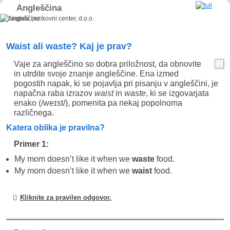
Angleščina
Skip to primary content
Skip to secondary content
Waist ali waste? Kaj je prav?
Vaje za angleščino so dobra priložnost, da obnovite
in utrdite svoje znanje angleščine. Ena izmed
pogostih napak, ki se pojavlja pri pisanju v angleščini, je
napačna raba izrazov
waist
in
waste
, ki se izgovarjata
enako (/weɪst/), pomenita pa nekaj popolnoma
različnega.
Katera oblika je pravilna?
Primer 1:
My mom doesn’t like it when we
waste
food.
My mom doesn’t like it when we
waist
food.
Kliknite za pravilen odgovor.