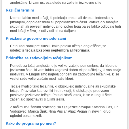
angleščine, ki vam ustreza glede na želje in jezikovne cilje.
Različni termini
Izbirate lahko med tečaji, ki potekajo enkrat ali dvakrat tedensko, v
jutranjem, dopoldanskem ali popoldanskem času. Potekajo v manjših
skupinah ali povsem individualno, poleg tega pa se lahko odločate tudi
med tečaji v živo, iz oči v oči ali na daljavo.
Preizkusite govorno metodo sami
Če bi radi sami preizkusili, kako poteka učenje angleščine, se
udeležite
tečaja Ekspres septembra ali februarja.
Pridružite se zadovoljnim tečajnikom
Ponudb za tečaj angleščine je veliko, zato je pomembno, da izberete
jezikovno šolo, ki vam lahko zagotovi dobro ekipo učiteljev, ki vas znajo
motivirati. V Linguli smo najbolj ponosni na zadovoljne tečajnike, ki se
vselej rade volje vračajo med naše klopi.
Tečaje hvalijo tako tečajniki, ki obiskujejo individualne ali skupinske
tečaje. Prav tako kadrovniki in direktorji, ki obiskujejo predvsem
poslovne jezikovne tečaje. Pa tudi starši otrok, ki se v Linguli šele
začenjajo spoznavati s tujimi jeziki.
Z našimi izkušenimi profesorji so tuje jezike osvajali Katarina Čas, Tin
Vodopivec, Manca Špik, Nina Pušlar, Aljaž Pegan in številni drugi
ugledni posamezniki.
Kako do programa po meri?