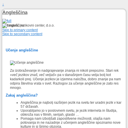
↓
Angleščina
Skip to primary content
Skip to secondary content
Učenje angleščine
Za izobraževanje in nadgrajevanje znanja ni nikoli prepozno. Stari rek
»
več jezikov znaš, več veljaš
« pa v današnjem času velja bolj kot
kadarkoli prej. Učenje jezikov je izjemna naložba, dobro znanje pa nam
odpira številna vrata v svet. Razlogov za učenje angleščine je zato res
mnogo.
Zakaj angleščina?
Angleščina je najbolj razširjen jezik na svetu ter uradni jezik v kar
57 državah.
Uporabljamo jo v poslovnem svetu, je jezik interneta in študija,
obkroža nas v filmih, serijah, glasbi …
Pomaga nam izboljšati zaposlitvene možnosti, olajša nam
potovanja in ne nazadnje z učenjem angleščine spoznamo nove
kulture in si širimo obzorja.