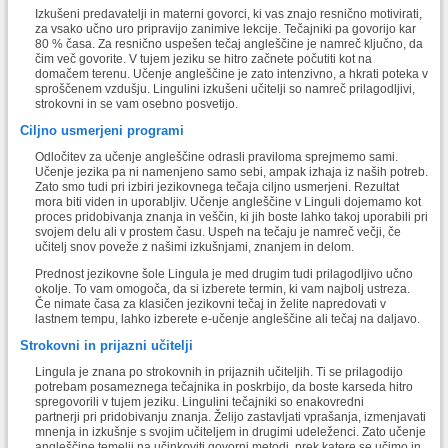
Izkušeni predavatelji in materni govorci, ki vas znajo resnično motivirati,
za vsako učno uro pripravijo zanimive lekcije. Tečajniki pa govorijo kar
80 % časa. Za resnično uspešen tečaj angleščine je namreč ključno, da
čim več govorite. V tujem jeziku se hitro začnete počutiti kot na
domačem terenu. Učenje angleščine je zato intenzivno, a hkrati poteka v
sproščenem vzdušju. Lingulini izkušeni učitelji so namreč prilagodljivi,
strokovni in se vam osebno posvetijo.
Ciljno usmerjeni programi
Odločitev za učenje angleščine odrasli praviloma sprejmemo sami.
Učenje jezika pa ni namenjeno samo sebi, ampak izhaja iz naših potreb.
Zato smo tudi pri izbiri jezikovnega tečaja ciljno usmerjeni. Rezultat
mora biti viden in uporabljiv. Učenje angleščine v Linguli dojemamo kot
proces pridobivanja znanja in veščin, ki jih boste lahko takoj uporabili pri
svojem delu ali v prostem času. Uspeh na tečaju je namreč večji, če
učitelj snov poveže z našimi izkušnjami, znanjem in delom.
Prednost jezikovne šole Lingula je med drugim tudi prilagodljivo učno
okolje. To vam omogoča, da si izberete termin, ki vam najbolj ustreza.
Če nimate časa za klasičen jezikovni tečaj in želite napredovati v
lastnem tempu, lahko izberete e-učenje angleščine ali tečaj na daljavo.
Strokovni in prijazni učitelji
Lingula je znana po strokovnih in prijaznih učiteljih. Ti se prilagodijo
potrebam posameznega tečajnika in poskrbijo, da boste karseda hitro
spregovorili v tujem jeziku. Lingulini tečajniki so enakovredni
partnerji
pri pridobivanju znanja. Želijo zastavljati vprašanja, izmenjavati
mnenja in izkušnje s svojim učiteljem in drugimi udeleženci. Zato učenje
angleščine temelji na učinkoviti govorni metodi, prek katere se učimo in