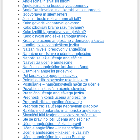
Angleščina in živalski idiomi
Angleščina: ena beseda, več pomenov
Angleška slovnica: mali koraki, velik napredek
Izgovorjava in silent letters
Jesen – boste rekli autumn ali fall?
Kako govoriti kot naravni govorec
Kako izboljšati bralno razumevanje?
Kako izpiliti izgovarjavo v angleščini?
Kako osvojiti angleške samoglasnike?
Kreativno učenje angleščine z domačega kavča
Lomilci jezika v angleškem jeziku
Najzanimivejši pregovori v angleščini
Napačne predstave o učenju angleščine
Napotki za lažje učenje angleščine
Nasveti za učenje angleščine
Naučite se angleščine kot James Bond
Osamljeni angleški pridevniki
Pet korakov do pogojnih stavkov
Poletni oddih: slovenske reke in jezera
Poslušanje – najučinkovitejši način za učenje
Pozabite na klasično učenje slovnice!
Praznično učenje angleškega jezika
Prednosti in koristi učenja angleščine
Preprosti triki za pravilno črkovanje
Preprosti triki za učenje nepravilnih glagolov
Razlike med britansko in ameriško angleščino
Slovnični triki tvorjenja stavkov za začetnike
Ste se pravilno lotili učenja angleščine?
Učenje angleščine – 5 zlatih pravil
Učenje angleščine – instant rešitev?
Učenje angleščine – kakšen je vaš stil?
Učenje angleščine in glasba Beatlov