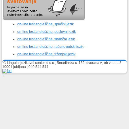
on-line test angleščine, splošni jezik
on-line test angleščine, poslovni jezik
on-line test angleščine, finančni jezik
on-line test angleščine, računovodski jezik
on-line test angleščine, trženjski jezik
© Lingula, jezikovni center, d.o.o., Šmartinska c. 152, dvorana A, ob vhodu 8,
1000 Ljubljana | 040 544 544
↑