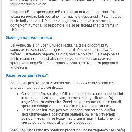
utrjujemo tudi slovnico.
Lingulini učitelji spodbujajo tečajnike in jih motivirajo, ob zaključku
tečaja pa podajo tudi povratno informacijo o uspešnosti. Pri tem pa se
boste tudi zabavali. Učne ure v Linguli so zanimive in s pravim
odmerkom humorja. To pripomore, da se pri učenju znebite treme in
živčnosti.
Govor je na prvem mestu
Vsi vemo, da je pri učenju tujega jezika najtežje pridobiti prav
samozavest za sproščen pogovor in praktično uporabo jezika. Na
začetku vsi delamo napake, zato naj vas ne bo strah. Le z vajo pa se
boste resnično znebili strahu pred govorjenjem ter samozavestno
spregovorili angleško. Zato izkoristite vsako priložnost za pogovor v
angleščini.
Kateri program izbrati?
Splošni ali poslovni jezik? Konverzacijo ali
book club
? Morda celo
pripravo na pridobitev certifikata?
Če se angleško še niste učili oziroma je bilo to pred mnogimi leti
in ste pozabili že skoraj vse, je prava izbira jezikovni tečaj
angleščine za začetnike.
Začeli boste z osnovami in se naučili
sporazumevanja v najpogostejših vsakodnevnih situacijah.
Če želite razširiti svoj poslovni besedni zaklad ter si olajšati
sporazumevanje s poslovnimi partnerji, pa je najprimernejši
poslovni tečaj.
Tu se boste med drugim naučili, kako pravilno
spisati poročilo, dopis ali pripraviti pogodbo.
Med Lingulino raznoliko ponudbo programov boste zagotovo našli tečaj