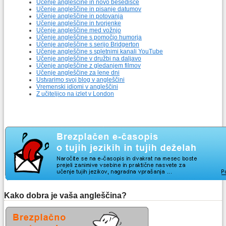
Učenje angleščine in novo besedišče
Učenje angleščine in pisanje datumov
Učenje angleščine in potovanja
Učenje angleščine in tvorjenke
Učenje angleščine med vožnjo
Učenje angleščine s pomočjo humorja
Učenje angleščine s serijo Bridgerton
Učenje angleščine s spletnimi kanali YouTube
Učenje angleščine v družbi na daljavo
Učenje angleščine z gledanjem filmov
Učenje angleščine za lene dni
Ustvarimo svoj blog v angleščini
Vremenski idiomi v angleščini
Z učiteljico na izlet v London
Kako dobra je vaša angleščina?