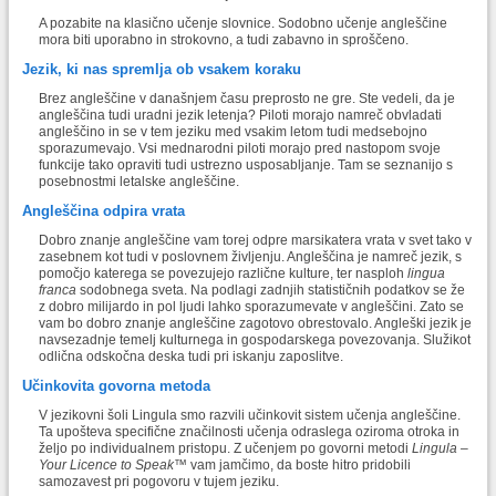
A pozabite na klasično učenje slovnice. Sodobno učenje angleščine
mora biti uporabno in strokovno, a tudi zabavno in sproščeno.
Jezik, ki nas spremlja ob vsakem koraku
Brez angleščine v današnjem času preprosto ne gre. Ste vedeli, da je
angleščina tudi uradni jezik letenja? Piloti morajo namreč obvladati
angleščino in se v tem jeziku med vsakim letom tudi medsebojno
sporazumevajo. Vsi mednarodni piloti morajo pred nastopom svoje
funkcije tako opraviti tudi ustrezno usposabljanje. Tam se seznanijo s
posebnostmi letalske angleščine.
Angleščina odpira vrata
Dobro znanje angleščine vam torej odpre marsikatera vrata v svet tako v
zasebnem kot tudi v poslovnem življenju. Angleščina je namreč jezik, s
pomočjo katerega se povezujejo različne kulture, ter nasploh
lingua
franca
sodobnega sveta. Na podlagi zadnjih statističnih podatkov se že
z dobro milijardo in pol ljudi lahko sporazumevate v angleščini. Zato se
vam bo dobro znanje angleščine zagotovo obrestovalo. Angleški jezik je
navsezadnje temelj kulturnega in gospodarskega povezovanja. Služikot
odlična odskočna deska tudi pri iskanju zaposlitve.
Učinkovita govorna metoda
V jezikovni šoli Lingula smo razvili učinkovit sistem učenja angleščine.
Ta upošteva specifične značilnosti učenja odraslega oziroma otroka in
željo po individualnem pristopu. Z učenjem po govorni metodi
Lingula –
Your Licence to Speak
™ vam jamčimo, da boste hitro pridobili
samozavest pri pogovoru v tujem jeziku.