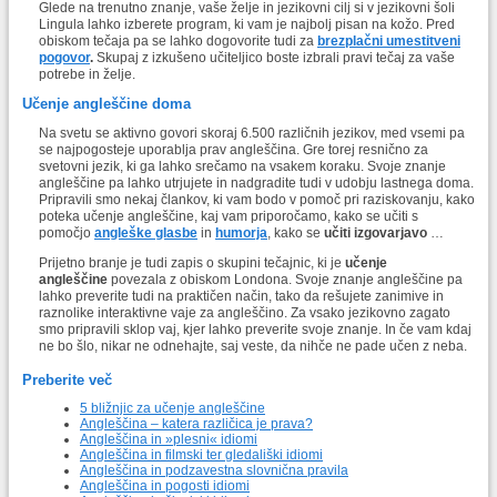
Glede na trenutno znanje, vaše želje in jezikovni cilj si v jezikovni šoli
Lingula lahko izberete program, ki vam je najbolj pisan na kožo. Pred
obiskom tečaja pa se lahko dogovorite tudi za
brezplačni umestitveni
pogovor
.
Skupaj z izkušeno učiteljico boste izbrali pravi tečaj za vaše
potrebe in želje.
Učenje angleščine doma
Na svetu se aktivno govori skoraj 6.500 različnih jezikov, med vsemi pa
se najpogosteje uporablja prav angleščina. Gre torej resnično za
svetovni jezik, ki ga lahko srečamo na vsakem koraku. Svoje znanje
angleščine pa lahko utrjujete in nadgradite tudi v udobju lastnega doma.
Pripravili smo nekaj člankov, ki vam bodo v pomoč pri raziskovanju, kako
poteka učenje angleščine, kaj vam priporočamo, kako se učiti s
pomočjo
angleške glasbe
in
humorja
, kako se
učiti izgovarjavo
…
Prijetno branje je tudi zapis o skupini tečajnic, ki je
učenje
angleščine
povezala z obiskom Londona. Svoje znanje angleščine pa
lahko preverite tudi na praktičen način, tako da rešujete zanimive in
raznolike interaktivne vaje za angleščino. Za vsako jezikovno zagato
smo pripravili sklop vaj, kjer lahko preverite svoje znanje. In če vam kdaj
ne bo šlo, nikar ne odnehajte, saj veste, da nihče ne pade učen z neba.
Preberite več
5 bližnjic za učenje angleščine
Angleščina – katera različica je prava?
Angleščina in »plesni« idiomi
Angleščina in filmski ter gledališki idiomi
Angleščina in podzavestna slovnična pravila
Angleščina in pogosti idiomi